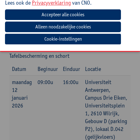
Lees ook de
Privacyverklaring
van CNO.
Jouw bijdrage: 132 EUR.
Inlichtingen bij: Marie-Christina Leon, 03 265 14 22,
marie-christina.leon@uantwerpen.be
Cookie-instellingen
Mee te brengen door cursist
Tafelbescherming en schort
Datum
Beginuur
Einduur
Locatie
maandag
09:00u
16:00u
Universiteit
12
Antwerpen,
januari
Campus Drie Eiken,
2026
Universiteitsplein
1, 2610 Wilrijk,
Gebouw D (parking
P2), lokaal D.042
(gelijkvloers)