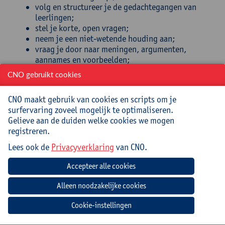
volg en structureer je de gedachtegangen van
leerlingen;
stel je korte, open vragen;
neem je een niet-wetende houding aan;
vraag je door naar meningen, argumenten,
aannames en voorbeelden;
breng je in een veilige sfeer een meningsverschil
CNO gebruikt cookies
naar boven in je klas.
CNO maakt gebruik van cookies en scripts om je
Doelgroep
surfervaring zoveel mogelijk te optimaliseren.
Gelieve aan de duiden welke cookies we mogen
Alle leerkrachten lager en secundair onderwijs
registreren.
Begeleiding
Lees ook de
Privacyverklaring
van CNO.
Gideon Hakker studeerde af op de Toneelacademie
Maastricht als regisseur/docent drama. Als filosofisch
gespreksleider kreeg hij scholing bij Kristof Van
Rossem in verschillende technieken. Hij is zowat
Cookie-instellingen
overal procesgericht werkzaam met kinderen, jongeren
en volwassenen. Als freelancer biedt hij vandaag