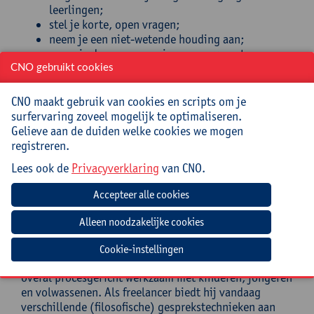
leerlingen;
stel je korte, open vragen;
neem je een niet-wetende houding aan;
vraag je door naar meningen, argumenten,
aannames en voorbeelden;
CNO gebruikt cookies
breng je in een veilige sfeer een meningsverschil
naar boven in je klas.
CNO maakt gebruik van cookies en scripts om je
surfervaring zoveel mogelijk te optimaliseren.
Doelgroep
Gelieve aan de duiden welke cookies we mogen
registreren.
Alle leerkrachten lager en secundair onderwijs
Lees ook de
Privacyverklaring
van CNO.
Begeleiding
Gideon Hakker studeerde af op de Toneelacademie
Maastricht als regisseur/docent drama. Als filosofisch
gespreksleider kreeg hij scholing bij Kristof Van
Cookie-instellingen
Rossem in verschillende technieken. Hij is zowat
overal procesgericht werkzaam met kinderen, jongeren
en volwassenen. Als freelancer biedt hij vandaag
verschillende (filosofische) gesprekstechnieken aan