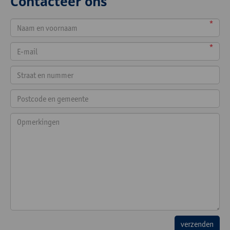
Contacteer ons
*
*