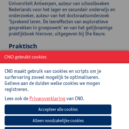
Universiteit Antwerpen, auteur van schoolboeken
Nederlands voor het lager en secundair onderwijs en
onderzoeker, auteur van het doctoraatsonderzoek
‘Sprekend leren. De leereffecten van exploratieve
gesprekken in groepswerk’ en van het gelijknamige
praktijkboek hierover, uitgegeven bij Die Keure.
Praktisch
CNO gebruikt cookies
Cursuscode:
26/NED/004A
Cursusmateriaal inbegrepen
CNO maakt gebruik van cookies en scripts om je
surfervaring zoveel mogelijk te optimaliseren.
Gelieve aan de duiden welke cookies we mogen
Jouw bijdrage: 69 EUR.
registreren.
Inlichtingen bij: Reinhilde Mampuys, ,
reinhilde.mampuys@uantwerpen.be
Lees ook de
Privacyverklaring
van CNO.
Mee te brengen door cursist
Laptop of notebook