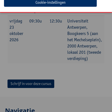
Cookie-instellingen
Datum
Beginuur
Einduur
Locatie
vrijdag
09:30u
12:30u
Universiteit
23
Antwerpen,
oktober
Boogkeers 5 (aan
2026
het Mechelseplein),
2000 Antwerpen,
lokaal 201 (tweede
verdieping)
Schrijf in voor deze cursus
Navigatie