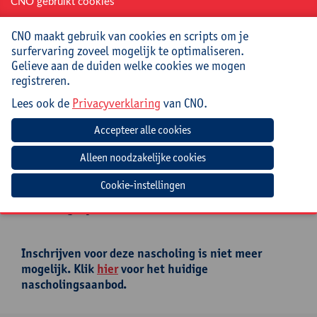
CNO gebruikt cookies
Begeleiding
CNO maakt gebruik van cookies en scripts om je
surfervaring zoveel mogelijk te optimaliseren.
Zoals veel germanisten ‘rolde’ Gerrit Vosters na zijn
Gelieve aan de duiden welke cookies we mogen
studies het onderwijs in. De overname van het
registreren.
filmforum wakkerde zijn filmpassie aan en in 2008
behaalde hij zijn master Film en Visuele Cultuur.
Lees ook de
Privacyverklaring
van CNO.
Sindsdien combineert hij zijn onderwijsopdracht met
FilmStof
(filmstof.be), zijn eigen filmeducatief project.
Praktisch
Cookie-instellingen
Deze nascholing is afgelast. Inschrijven is niet
meer mogelijk.
Inschrijven voor deze nascholing is niet meer
mogelijk. Klik
hier
voor het huidige
nascholingsaanbod.