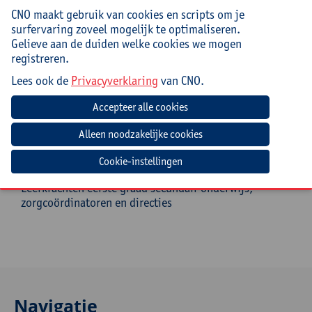
Na het volgen van deze nascholing:
CNO maakt gebruik van cookies en scripts om je
weet je wat nodig is om leerlingen tot leren te
surfervaring zoveel mogelijk te optimaliseren.
brengen;
Gelieve aan de duiden welke cookies we mogen
weet je welke stappen belangrijk zijn in het
registreren.
leerproces;
Lees ook de
Privacyverklaring
van CNO.
ga je schoolbreed en vakoverschrijdend met
collega’s het gesprek aan over leren leren;
ga je praktisch aan de slag met effectieve
leerstrategieën op de klasvloer.
Doelgroep
Cookie-instellingen
Leerkrachten eerste graad secundair onderwijs,
zorgcoördinatoren en directies
Navigatie