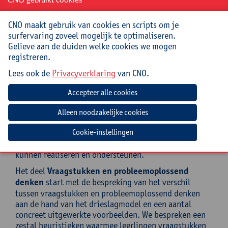
CNO gebruikt cookies
Belangrijk in dit deel is het juiste gebruik van
definities en eigenschappen, van tekenen en
CNO maakt gebruik van cookies en scripts om je
construeren en ook hier weer van het juist wiskundig
surfervaring zoveel mogelijk te optimaliseren.
formuleren van gedane vaststellingen.
Gelieve aan de duiden welke cookies we mogen
DAG 4:
registreren.
In het deel
Rationale getallen
bespreken we hoe we
Lees ook de
Privacyverklaring
van CNO.
bij leerlingen van de laatste jaren van de lagere school
de inzichten en vaardigheden van getallenkennis en
bewerkingen kunnen uitbreiden. De ontwikkeling van
de kennis van natuurlijke getallen tot rationale
getallen is een belangrijke stap. We bespreken hoe je
Cookie-instellingen
die “uitdagend nieuwe getallen” kunt aanreiken en
ook hoe we het werken met die rationale getallen
kunnen realiseren en ondersteunen.
Het deel
Vraagstukken en probleemoplossend
denken
start met de bespreking van het verschil
tussen vraagstukken en probleemoplossend denken
aan de hand van het drieslagmodel en een aantal
concreet uitgewerkte voorbeelden. We bespreken een
zestal heuristieken waarmee leerlingen vraagstukken