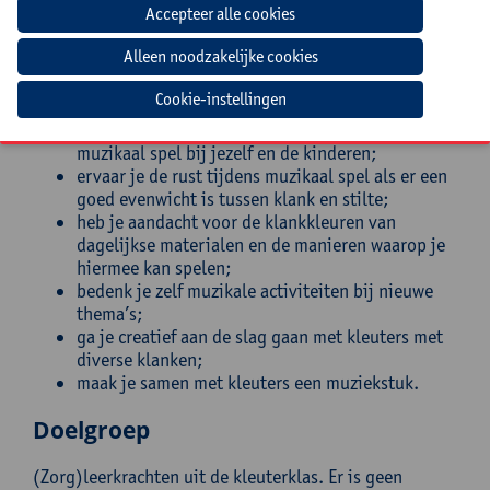
het visualiseren of belichamen van muziek;
creëer je nieuwe versjes voor je eigen klas;
observeer je kleuters op een andere manier
tijdens het musiceren;
Cookie-instellingen
speel je beter in op muzikaal gedrag bij kleuters;
ervaar je het plezier dat ontstaat tijdens
muzikaal spel bij jezelf en de kinderen;
ervaar je de rust tijdens muzikaal spel als er een
goed evenwicht is tussen klank en stilte;
heb je aandacht voor de klankkleuren van
dagelijkse materialen en de manieren waarop je
hiermee kan spelen;
bedenk je zelf muzikale activiteiten bij nieuwe
thema’s;
ga je creatief aan de slag gaan met kleuters met
diverse klanken;
maak je samen met kleuters een muziekstuk.
Doelgroep
(Zorg)leerkrachten uit de kleuterklas. Er is geen