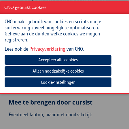
nieuwe minimumdoelen Nederlands na te streven
CNO gebruikt cookies
als leerkracht en binnen je team;
pas je jouw lesmateriaal en leerlijnen aan om
CNO maakt gebruik van cookies en scripts om je
gericht toe te werken naar de nieuwe
surfervaring zoveel mogelijk te optimaliseren.
minimumdoelen;
Gelieve aan de duiden welke cookies we mogen
geef je voorbeelden van hoe je horizontale,
registreren.
verticale en diagonale samenhang kan creëren
tussen je lessen.
Lees ook de
Privacyverklaring
van CNO.
Doelgroep
(Zorg)leerkrachten, zorgcoördinatoren en
beleidsmedewerkers uit het lager onderwijs.
Cookie-instellingen
Als je schoolbreed wil kijken, is het handig om met een
kerngroep de nascholing te volgen.
Mee te brengen door cursist
Eventueel laptop, maar niet noodzakelijk