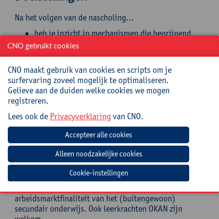
Na het volgen van de nascholing…
heb je inzicht in mechanismen die begrijpend
lezen doen falen/werken;
CNO gebruikt cookies
weet je welke strategieën leerlingen een tekst
beter doen begrijpen;
CNO maakt gebruik van cookies en scripts om je
heb je zicht op het materiaal en de didactiek van
surfervaring zoveel mogelijk te optimaliseren.
Nieuwsbegrip;
Gelieve aan de duiden welke cookies we mogen
gebruik je blok- en maze-toetsen en/of
registreren.
construeer je ze zelf om leesbegrip te meten;
pas je deze methodieken ook toe op zelf gekozen
Lees ook de
Privacyverklaring
van CNO.
en ontwikkeld lesmateriaal.
Doelgroep
Leerkrachten, taalcoaches/-coördinatoren, directies en
Cookie-instellingen
beleidsmedewerkers uit de 2de en 3de graad van het
(buitengewoon) lager onderwijs en uit de dubbele- en
arbeidsmarktfinaliteit van het (buitengewoon)
secundair onderwijs. Ook leerkrachten OKAN zijn
welkom.