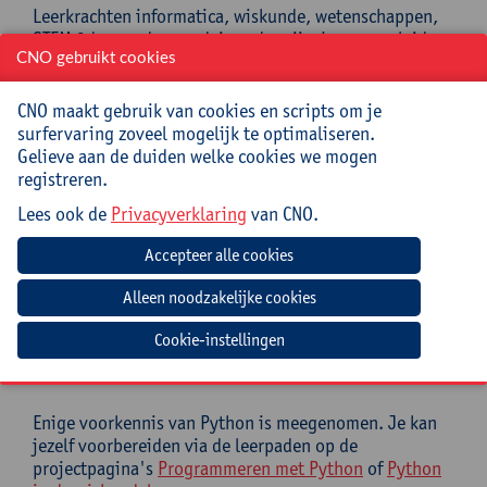
Leerkrachten informatica, wiskunde, wetenschappen,
STEM 3de graad secundair onderwijs. Lerarenopleiders
CNO gebruikt cookies
wiskunde, wetenschappen, STEM voor leerkrachten
secundair onderwijs (educatieve masteropleiding).
CNO maakt gebruik van cookies en scripts om je
Enige voorkennis van Python is meegenomen, hoewel
surfervaring zoveel mogelijk te optimaliseren.
elke programmeercode wordt uitgelegd in de
Gelieve aan de duiden welke cookies we mogen
nascholing. Je kan jezelf wat voorbereiden via de
registreren.
leerpaden op de projectpagina's
Programmeren met
Python
of
Python in de wiskundeles
.
Lees ook de
Privacyverklaring
van CNO.
Mee te brengen door cursist
Laptop met browser
Cookie-instellingen
Verwachte voorbereiding door
deelnemer
Enige voorkennis van Python is meegenomen. Je kan
jezelf voorbereiden via de leerpaden op de
projectpagina's
Programmeren met Python
of
Python