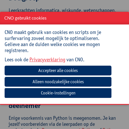
Leerkrachten informatica, wiskunde, wetenschappen,
STEM 3de graad secundair onderwijs. Lerarenopleiders
CNO gebruikt cookies
wiskunde, wetenschappen, STEM voor leerkrachten
secundair onderwijs (educatieve masteropleiding).
CNO maakt gebruik van cookies en scripts om je
Enige voorkennis van Python is meegenomen, hoewel
surfervaring zoveel mogelijk te optimaliseren.
elke programmeercode wordt uitgelegd in de
Gelieve aan de duiden welke cookies we mogen
nascholing. Je kan jezelf wat voorbereiden via de
registreren.
leerpaden op de projectpagina's
Programmeren met
Lees ook de
Privacyverklaring
van CNO.
Python
of
Python in de wiskundeles
.
Mee te brengen door cursist
Laptop met browser
Cookie-instellingen
Verwachte voorbereiding door
deelnemer
Enige voorkennis van Python is meegenomen. Je kan
jezelf voorbereiden via de leerpaden op de