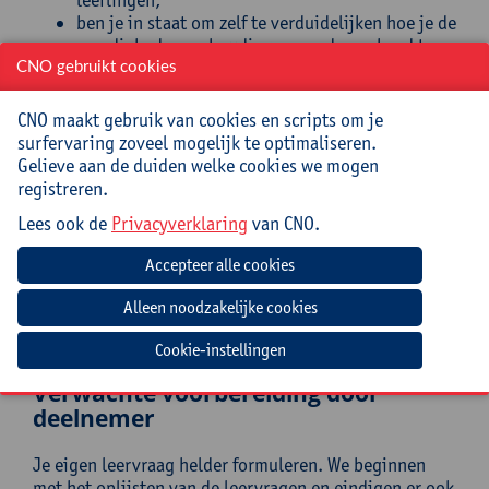
ben je in staat om zelf te verduidelijken hoe je de
vaardigheden en houding om onderzoekend te
leren kan ontwikkelen bij je leerlingen;
CNO gebruikt cookies
begrijp je dat hun motivatie (willen-kunnen en
willen-motiveren) daarbij belangrijk is;
CNO maakt gebruik van cookies en scripts om je
maak je gebruik van de tools die je helpen bij het
surfervaring zoveel mogelijk te optimaliseren.
motiveren van je leerlingen;
Gelieve aan de duiden welke cookies we mogen
beoordeel je aangereikte evaluatietips en tools
registreren.
bepaal je hoe jij deze tips en tools op een
Lees ook de
Privacyverklaring
van CNO.
effectieve manier inzet in je eigen lespraktijk.
Doelgroep
Leerkrachten derde graad doorstroomfinaliteit en
dubbele finaliteit
Cookie-instellingen
Verwachte voorbereiding door
deelnemer
Je eigen leervraag helder formuleren. We beginnen
met het oplijsten van de leervragen en eindigen er ook