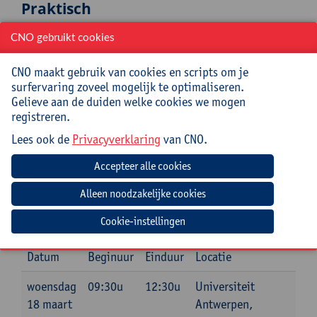
Praktisch
Cursuscode:
25/GZW/007A
CNO gebruikt cookies
Syllabus inbegrepen
CNO maakt gebruik van cookies en scripts om je
surfervaring zoveel mogelijk te optimaliseren.
Gelieve aan de duiden welke cookies we mogen
Jouw bijdrage: 66 EUR.
registreren.
Inlichtingen bij: Miet Oost, 03 265 29 79,
miet.oost@uantwerpen.be
Lees ook de
Privacyverklaring
van CNO.
Mee te brengen door cursist
Laptop + leerplan beschikbaar hebben (digitaal of op
Cookie-instellingen
papier)
Datum
Beginuur
Einduur
Locatie
woensdag
09:30u
12:30u
Universiteit
18 maart
Antwerpen,