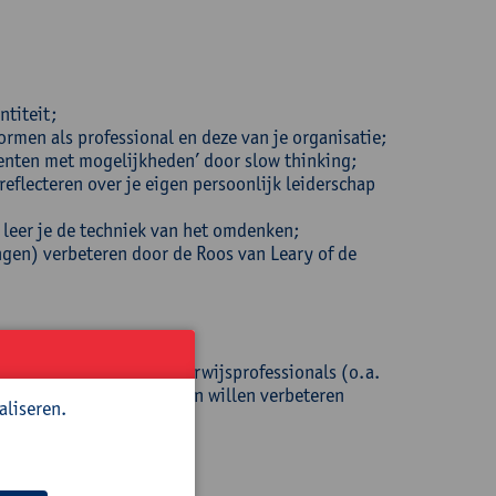
ntiteit;
normen als professional en deze van je organisatie;
enten met mogelijkheden’ door slow thinking;
reflecteren over je eigen persoonlijk leiderschap
n leer je de techniek van het omdenken;
ngen) verbeteren door de Roos van Leary of de
der maar ook andere onderwijsprofessionals (o.a.
hun professioneel handelen willen verbeteren
aliseren.