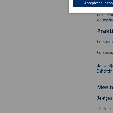
Els Putze
Daarnaas
enkele m
oplossin
Prakt
Cursusc
Cursusma
Jouw bij
Inlichti
Mee t
Je eigen
Datum