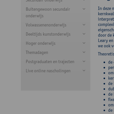
In deze n
Buitengewoon secundair
kernkwali
onderwijs
interpret
complexi
Volwassenenonderwijs
eigensch
Deeltijds kunstonderwijs
door de 
Leary en
Hoger onderwijs
we ook v
Themadagen
Theoreti
Postgraduaten en trajecten
de 
per
Live online nascholingen
omg
ker
de 
du
de 
fix
om
de 