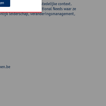
gen
ool, gelegen in een grootstedelijke context.
 de masteropleiding Educational Needs waar ze
oonlijk leiderschap, veranderingsmanagement,
pen.be