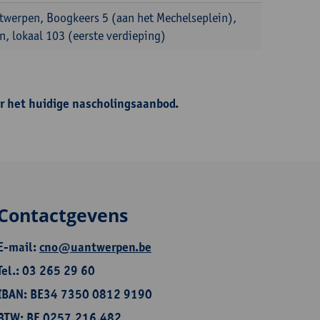
ntwerpen, Boogkeers 5 (aan het Mechelseplein),
, lokaal 103 (eerste verdieping)
r het huidige nascholingsaanbod.
Contactgevens
E-mail:
cno@uantwerpen.be
Tel.: 03 265 29 60
IBAN: BE34 7350 0812 9190
BTW: BE 0257.216.482