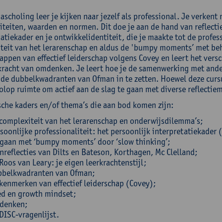
ascholing leer je kijken naar jezelf als professional. Je verkent
teiten, waarden en normen. Dit doe je aan de hand van reflectie
atiekader en je ontwikkelidentiteit, die je maakte tot de profes
teit van het lerarenschap en aldus de 'bumpy moments’ met beh
appen van effectief leiderschap volgens Covey en leert het vers
kracht van omdenken. Je leert hoe je de samenwerking met ande
 de dubbelkwadranten van Ofman in te zetten. Hoewel deze cursu
olop ruimte om actief aan de slag te gaan met diverse reflectie
sche kaders en/of thema’s die aan bod komen zijn:
complexiteit van het lerarenschap en onderwijsdilemma’s;
soonlijke professionaliteit: het persoonlijk interpretatiekader 
aan met ‘bumpy moments’ door ‘slow thinking’;
nreflecties van Dilts en Bateson, Korthagen, Mc Clelland;
Roos van Leary: je eigen leerkrachtenstijl;
bbelkwadranten van Ofman;
kenmerken van effectief leiderschap (Covey);
ed en growth mindset;
denken;
DISC-vragenlijst.