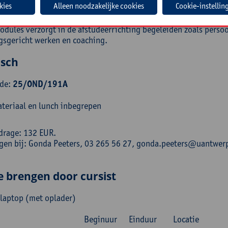
Cookie-instellin
ys is leerlingenbegeleidster en leercoach in een secundaire sch
t werkt ze als docent bij de Hogeschool Fontys in Nederland in
odules verzorgt in de afstudeerrichting begeleiden zoals pers
gsgericht werken en coaching.
isch
ode:
25/OND/191A
teriaal en lunch inbegrepen
drage: 132 EUR.
ngen bij: Gonda Peeters, 03 265 56 27, gonda.peeters@uantwer
e brengen door cursist
 laptop (met oplader)
Beginuur
Einduur
Locatie