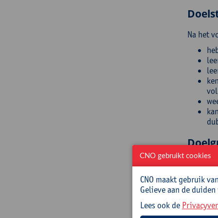
Doelst
Na het v
heb
lee
lee
ken
vol
wee
kan
dub
Doelg
CNO gebruikt cookies
Deze nas
leerkrac
CNO maakt gebruik van 
teneinde
Gelieve aan de duiden
Begel
Lees ook de
Privacyver