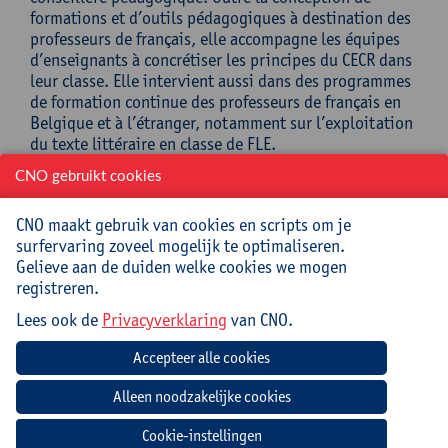
formations et d’outils pédagogiques à destination des
professeurs de français, elle accompagne les équipes
d’enseignants à concrétiser les principes du CECR dans
leur classe. Elle intervient aussi dans des programmes
de formation continue des professeurs de français en
Belgique et à l’étranger, notamment sur l’exploitation
du texte littéraire en classe de FLE.
CNO gebruikt cookies
Praktisch
CNO maakt gebruik van cookies en scripts om je
Cursuscode:
25/FRA/043A
surfervaring zoveel mogelijk te optimaliseren.
Gelieve aan de duiden welke cookies we mogen
Cursusmateriaal inbegrepen
registreren.
Lees ook de
Privacyverklaring
van CNO.
Jouw bijdrage: 66 EUR.
Inlichtingen bij: Carolyn Smout, 03 265 29 73,
carolyn.smout@uantwerpen.be
Datum
Beginuur
Einduur
Locatie
Cookie-instellingen