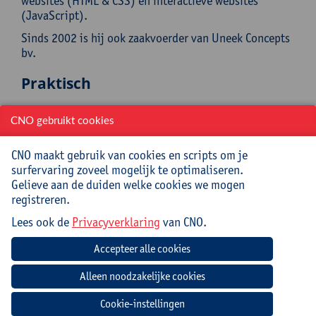
websites (HTML & CSS) en interactieve websites
(JavaScript).
Sinds 2002 is hij ook zaakvoerder van Uneek Concepts
bv.
Praktisch
Cursuscode:
25/INF/045A
CNO gebruikt cookies
CNO maakt gebruik van cookies en scripts om je
Jouw bijdrage: 132 EUR.
surfervaring zoveel mogelijk te optimaliseren.
Inlichtingen bij: Miet Oost, 03 265 29 79,
Gelieve aan de duiden welke cookies we mogen
miet.oost@uantwerpen.be
registreren.
Lees ook de
Privacyverklaring
van CNO.
Mee te brengen door cursist
Opgeladen laptop (Windows/MacOS)
Verwachte voorbereiding door
Cookie-instellingen
deelnemer