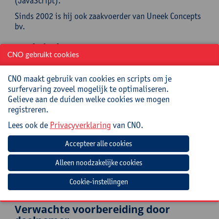
(JavaScript).
Sinds 2002 is hij ook zaakvoerder van Uneek Concepts
bv.
Praktisch
CNO gebruikt cookies
Cursuscode:
25/INF/044A
CNO maakt gebruik van cookies en scripts om je
surfervaring zoveel mogelijk te optimaliseren.
Syllabus en lunch inbegrepen
Gelieve aan de duiden welke cookies we mogen
registreren.
Jouw bijdrage: 132 EUR.
Lees ook de
Privacyverklaring
van CNO.
Inlichtingen bij: Miet Oost, 03 265 29 79,
miet.oost@uantwerpen.be
Mee te brengen door cursist
Cookie-instellingen
Opgeladen laptop (Windows/MacOS)
Verwachte voorbereiding door