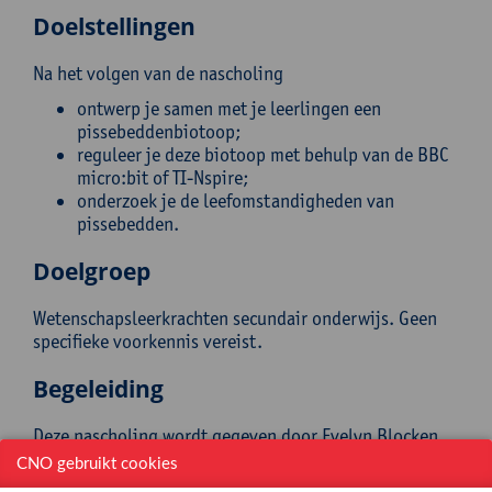
Doelstellingen
Na het volgen van de nascholing
ontwerp je samen met je leerlingen een
pissebeddenbiotoop;
reguleer je deze biotoop met behulp van de BBC
micro:bit of TI-Nspire;
onderzoek je de leefomstandigheden van
pissebedden.
Doelgroep
Wetenschapsleerkrachten secundair onderwijs. Geen
specifieke voorkennis vereist.
Begeleiding
Deze nascholing wordt gegeven door Evelyn Blocken
en Ann-Kathrin Coenen. Beiden zijn leerkracht
CNO gebruikt cookies
wetenschappen in het Agnetencollege te Peer. Voor