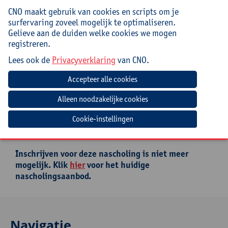
deze nascholing werken ze samen met Teachers
CNO maakt gebruik van cookies en scripts om je
teaching with technologies, T3 Benelux.
surfervaring zoveel mogelijk te optimaliseren.
Gelieve aan de duiden welke cookies we mogen
Praktisch
registreren.
Lees ook de
Privacyverklaring
van CNO.
Deze nascholing is afgelast. Inschrijven is niet
meer mogelijk.
Mee te brengen door cursist
Opgeladen laptop
Cookie-instellingen
Inschrijven voor deze nascholing is niet meer
mogelijk. Klik
hier
voor het huidige
nascholingsaanbod.
Navigatie