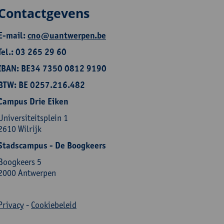
Contactgevens
E-mail:
cno@uantwerpen.be
Tel.: 03 265 29 60
IBAN: BE34 7350 0812 9190
BTW: BE 0257.216.482
Campus Drie Eiken
Universiteitsplein 1
2610 Wilrijk
Stadscampus - De Boogkeers
Boogkeers 5
2000 Antwerpen
Privacy
-
Cookiebeleid