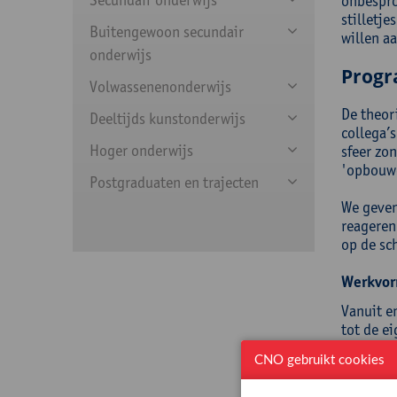
onbespro
stilletje
Buitengewoon secundair
willen a
onderwijs
Prog
Volwassenenonderwijs
De theor
Deeltijds kunstonderwijs
collega’s
Hoger onderwijs
sfeer zon
'opbouwe
Postgraduaten en trajecten
We geven 
reageren
op de sc
Werkvor
Vanuit e
tot de e
bekijken
CNO gebruikt cookies
weerstan
collega-