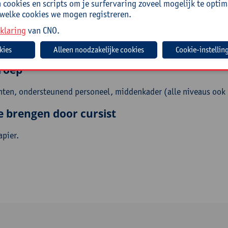
cookies en scripts om je surfervaring zoveel mogelijk te optim
ellingen
 welke cookies we mogen registreren.
klaring
van CNO.
hoe je op school een open en motiverende schoolcultuur kan intro
d kan geven en welke troeven je in de hand hebt.
Cookie-instellin
roep
hten, ondersteunend personeel, middenkader (alle niveaus ook
e brengen door cursist
apier.