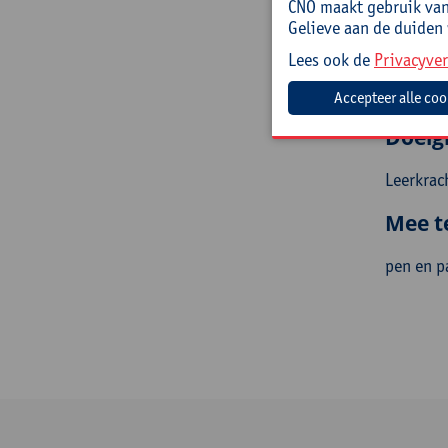
CNO maakt gebruik van 
Doelst
Gelieve aan de duiden
Lees ook de
Privacyver
Je leert 
voorbeel
Doelg
Leerkrac
Mee t
pen en p