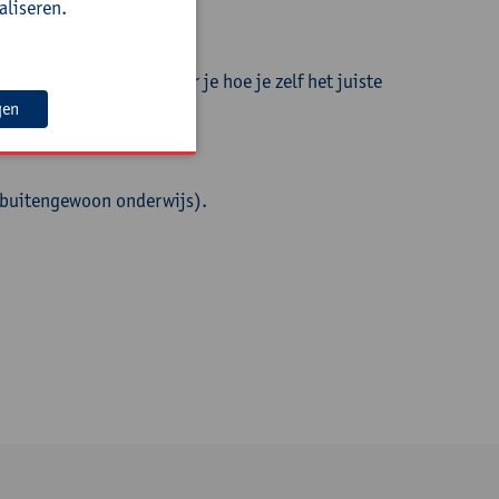
aliseren.
duceren. Daarnaast leer je hoe je zelf het juiste
gen
 buitengewoon onderwijs).