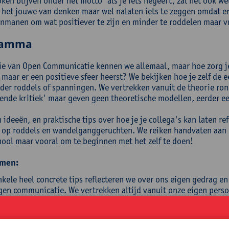
ken blijven onder het motto 'als je iets negeert, zal het ook w
s het jouwe van denken maar wel nalaten iets te zeggen omdat er 
anmanen om wat positiever te zijn en minder te roddelen maar vr
ramma
ie van Open Communicatie kennen we allemaal, maar hoe zorg je
 maar er een positieve sfeer heerst? We bekijken hoe je zelf de 
der roddels of spanningen. We vertrekken vanuit de theorie rond
nde kritiek' maar geven geen theoretische modellen, eerder een
ideeën, en praktische tips over hoe je je collega's kan laten re
 op roddels en wandelganggeruchten. We reiken handvaten aan 
hool maar vooral om te beginnen met het zelf te doen!
men:
nkele heel concrete tips reflecteren we over ons eigen gedrag 
igen communicatie. We vertrekken altijd vanuit onze eigen pers
 aan de hand van enkele theoretische kaders en concrete tips 
d, onderhuidse spanningen. Er is ruimte om te leren uit de erva
ploeg uit te werken.