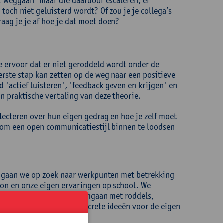
el weggaan' maar die daardoor escaleren, er
toch niet geluisterd wordt? Of zou je je collega’s
aag je je af hoe je dat moet doen?
 ervoor dat er niet geroddeld wordt onder de
eerste stap kan zetten op de weg naar een positieve
 'actief luisteren', 'feedback geven en krijgen' en
 praktische vertaling van deze theorie.
flecteren over hun eigen gedrag en hoe je zelf moet
om een open communicatiestijl binnen te loodsen
en gaan we op zoek naar werkpunten met betrekking
oon en onze eigen ervaringen op school. We
hoe we op school kunnen omgaan met roddels,
ring van collega's en concrete ideeën voor de eigen