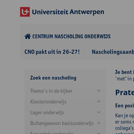
CENTRUM NASCHOLING ONDERWIJS
CNO pakt uit in 26-27!
Nascholingsaan
Je bent 
Zoek een nascholing
'met’ in 
Prate
Thema's in de kijker
Kleuteronderwijs
Een posi
Lager onderwijs
Kan je o
er soms 
Buitengewoon basisonderwijs
collega’s
Secundair onderwijs