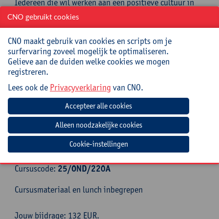
Iedereen die wil werken aan een positieve cultuur in
het schoolteam
CNO gebruikt cookies
Begeleiding
CNO maakt gebruik van cookies en scripts om je
surfervaring zoveel mogelijk te optimaliseren.
Griet Peeraer behaalde diploma’s in antropologie en
Gelieve aan de duiden welke cookies we mogen
cultuurwetenschappen. Zij is doctor in de medische
registreren.
wetenschappen en professor aan de Antwerp
Management School. Haar expertise ligt op vlak van
Lees ook de
Privacyverklaring
van CNO.
teams, leiderschap, organisatiecultuur en
genderdiversiteit in organisaties. Daarnaast is Griet
coach en organisatiebegeleider. Vooral wanneer het
moeilijk loopt tussen mensen.
Cookie-instellingen
Praktisch
Cursuscode:
25/OND/220A
Cursusmateriaal en lunch inbegrepen
Jouw bijdrage: 132 EUR.