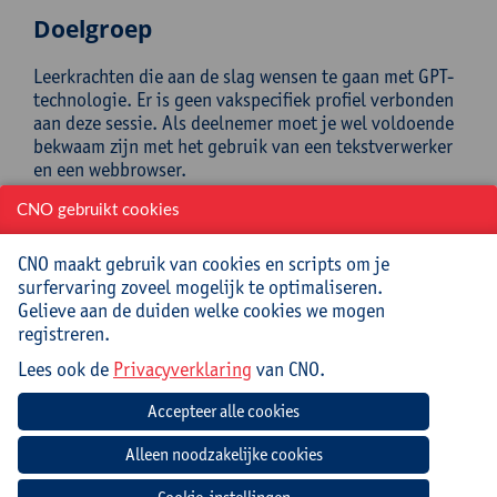
Doelgroep
Leerkrachten die aan de slag wensen te gaan met GPT-
technologie. Er is geen vakspecifiek profiel verbonden
aan deze sessie. Als deelnemer moet je wel voldoende
bekwaam zijn met het gebruik van een tekstverwerker
en een webbrowser.
CNO gebruikt cookies
Begeleiding
CNO maakt gebruik van cookies en scripts om je
Robbe Wulgaert is leraar programmeren, artificiële
surfervaring zoveel mogelijk te optimaliseren.
intelligentie en Design Thinking in Gent. Je vindt hem
Gelieve aan de duiden welke cookies we mogen
voor de klas als leerkracht op het Sint-Lievenscollege,
registreren.
als lesgever bij het Centrum Nascholing Onderwijs van
de Universiteit Antwerpen of als AI-onderzoeker
Lees ook de
Privacyverklaring
van CNO.
duchtig aan het werk in een Gentse koffiebar.
Daarnaast is hij ook auteur van het boek ‘AI in de klas
– Praktische gids voor onderwijsprofessionals’. Ben je
gefascineerd door programmeren of op zoek naar
digitaal lesmateriaal rond artificiële intelligentie, AI-