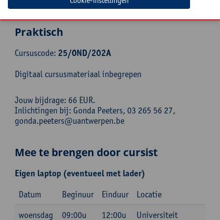
geletterdheid en computationeel denken? Dan ben je
Cookie-instellingen
bij hem aan het juiste adres!
Praktisch
Cursuscode:
25/OND/202A
Digitaal cursusmateriaal inbegrepen
Jouw bijdrage: 66 EUR.
Inlichtingen bij: Gonda Peeters, 03 265 56 27,
gonda.peeters@uantwerpen.be
Mee te brengen door cursist
Eigen laptop (eventueel met lader)
Datum
Beginuur
Einduur
Locatie
woensdag
09:00u
12:00u
Universiteit