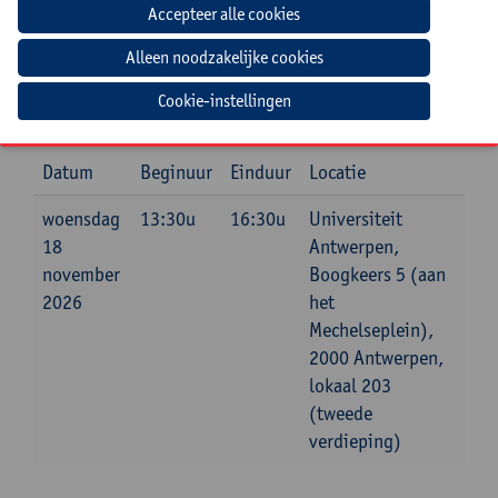
Jouw bijdrage: 99 EUR.
Inlichtingen bij: Maxime Wauters, 03 265 87 23,
Cookie-instellingen
maxime.wauters@uantwerpen.be
Datum
Beginuur
Einduur
Locatie
woensdag
13:30u
16:30u
Universiteit
18
Antwerpen,
november
Boogkeers 5 (aan
2026
het
Mechelseplein),
2000 Antwerpen,
lokaal 203
(tweede
verdieping)