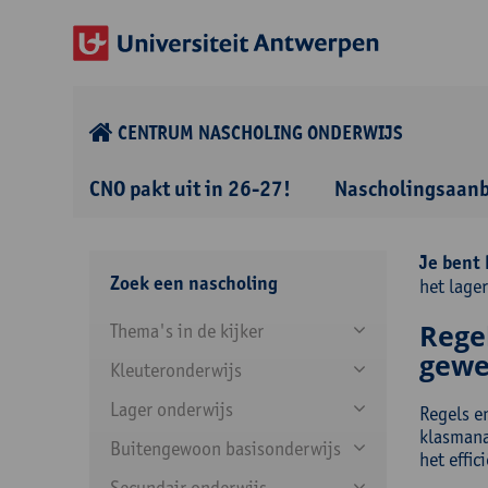
CENTRUM NASCHOLING ONDERWIJS
CNO pakt uit in 26-27!
Nascholingsaan
Je bent 
Zoek een nascholing
het lage
Regel
Thema's in de kijker
gewe
Kleuteronderwijs
Lager onderwijs
Regels en
klasmana
Buitengewoon basisonderwijs
het effi
Secundair onderwijs