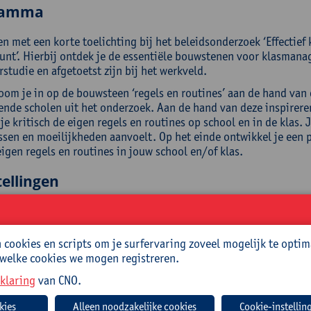
ramma
en met een korte toelichting bij het beleidsonderzoek ‘Effectief
unt’. Hierbij ontdek je de essentiële bouwstenen voor klasmana
rstudie en afgetoetst zijn bij het werkveld.
oom je in op de bouwsteen ‘regels en routines’ aan de hand van
lende scholen uit het onderzoek. Aan de hand van deze inspirer
je kritisch de eigen regels en routines op school en in de klas. 
ssen en moeilijkheden aanvoelt. Op het einde ontwikkel je een 
igen regels en routines in jouw school en/of klas.
ellingen
olgen van de nascholing:
rijp je het belang van regels en routines in functie van klasm
cookies en scripts om je surfervaring zoveel mogelijk te optim
ruik je inspiratie uit de casussen van het beleidsonderzoek ‘ef
 welke cookies we mogen registreren.
lnemers;
lueer je kritisch de regels en routines in je eigen school/klas;
klaring
van CNO.
k je een plan voor de regels en routines in je eigen school/klas
Cookie-instellin