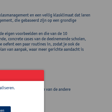
 klasmanagement en een veilig klasklimaat dat leren
gement, die gebaseerd zijn op een grondige
 de eigen voorbeelden en die van de 10
ende, concrete cases van de deelnemende scholen,
Je oefent een paar routines in, zodat je ook de
plan van aanpak, waar meer gerichte aandacht is
anagement;
aliseren.
fectief klasmanagement’ en van de andere
.
gen