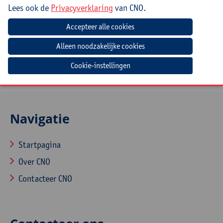
Doelgroep
Lees ook de
Privacyverklaring
van CNO.
(Zorg)leerkrachten, zorgcoördinatoren,
beleidsmedewerkers en ondersteuners uit het
(buitengewoon) lager onderwijs
Cookie-instellingen
Navigatie
Startpagina
Over CNO
Contacteer CNO