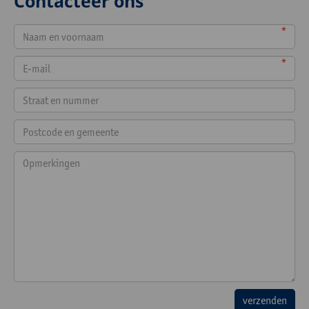
Contacteer ons
*
*