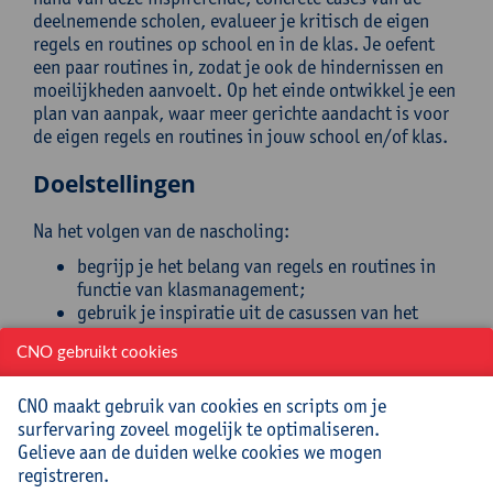
deelnemende scholen, evalueer je kritisch de eigen
regels en routines op school en in de klas. Je oefent
een paar routines in, zodat je ook de hindernissen en
moeilijkheden aanvoelt. Op het einde ontwikkel je een
plan van aanpak, waar meer gerichte aandacht is voor
de eigen regels en routines in jouw school en/of klas.
Doelstellingen
Na het volgen van de nascholing:
begrijp je het belang van regels en routines in
functie van klasmanagement;
gebruik je inspiratie uit de casussen van het
beleidsonderzoek ‘effectief klasmanagement’ en
CNO gebruikt cookies
van de andere deelnemers;
evalueer je kritisch de regels en routines in je
eigen school/klas;
CNO maakt gebruik van cookies en scripts om je
maak je een plan voor de regels en routines in je
surfervaring zoveel mogelijk te optimaliseren.
eigen school/klas.
Gelieve aan de duiden welke cookies we mogen
registreren.