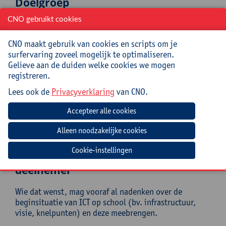
Doelgroep
CNO gebruikt cookies
Directies, ICT-coördinatoren, beleidsondersteuners,
kernteamleden en leerkrachten basisonderwijs met
CNO maakt gebruik van cookies en scripts om je
interesse in beleid. Ook deelnemers uit het
surfervaring zoveel mogelijk te optimaliseren.
buitengewoon onderwijs zijn welkom.
Gelieve aan de duiden welke cookies we mogen
Geen specifieke voorkennis vereist. Enige affiniteit met
registreren.
ICT op school of ervaring met beleidswerk is een plus,
Lees ook de
Privacyverklaring
van CNO.
maar geen must.
Mee te brengen door cursist
Laptop of tablet
Cookie-instellingen
Verwachte voorbereiding door
deelnemer
Wie dat wenst, mag vooraf al nadenken over de
beginsituatie van ICT op school (bv. infrastructuur,
visie, knelpunten) en deze meebrengen.