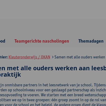
bod
Teamgerichte nascholingen
Themadagen
hier:
Kleuteronderwijs / OKAN
Samen met alle ouders werken a
n met alle ouders werken aan leesb
raktijk
jn onmisbare partners in het leesnetwerk van je school. Tijdens 
den op schoolniveau voor een geslaagd partnerschap als inzicht i
leesopvoeding te voeren. We starten met een breed wetenschapp
plitsen we op in twee groepen: één groep zoomt in op de rol van
en voor de school en het beleid, de andere groep diept de klaspr