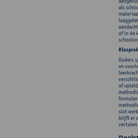
aangevuld
als scho
materiaa
laaggele
aandacht
of in de 
schoolco
Klasprak
Ouders s
en voorl
leerkrac
verschill
of oplei
methodie
formuler
methodie
slot wer
blijft er
vertalen
Doelst