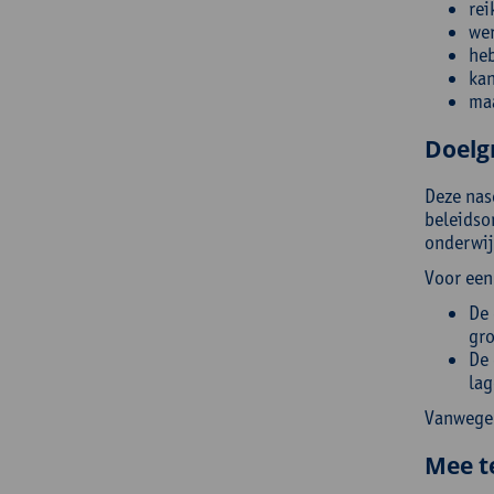
rei
wer
heb
kan
maa
Doelg
Deze nas
beleidso
onderwij
Voor een
De 
gro
De 
lag
Vanwege 
Mee t