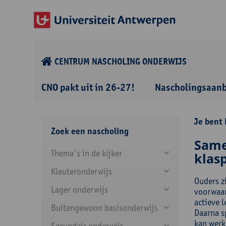
CENTRUM NASCHOLING ONDERWIJS
CNO pakt uit in 26-27!
Nascholingsaan
Je bent 
Zoek een nascholing
Same
Thema's in de kijker
klasp
Kleuteronderwijs
Ouders zi
Lager onderwijs
voorwaar
actieve 
Buitengewoon basisonderwijs
Daarna s
kan werk
Secundair onderwijs