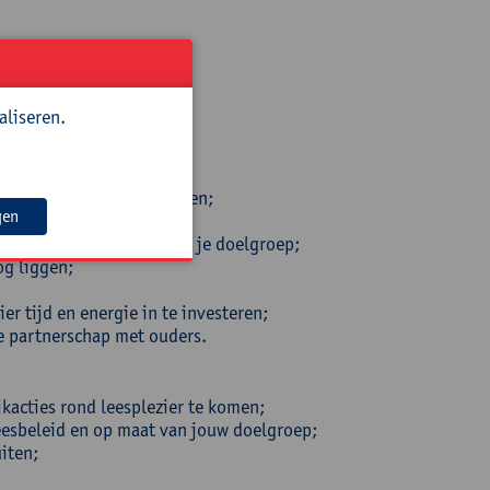
jn;
aliseren.
kkeling rond dit thema.
acties met ouders te komen;
gen
n;
 leesbeleid en op maat van je doelgroep;
og liggen;
r tijd en energie in te investeren;
ie partnerschap met ouders.
kacties rond leesplezier te komen;
 leesbeleid en op maat van jouw doelgroep;
uiten;