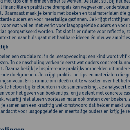
 met tips om hiermee verder te werken. Je staat stil bij het be
ol financiële en praktische drempels kan wegwerken, ondersteun
l. Daarnaast maak je kennis met boeken en taalmaterialen die ge
tterde ouders en voor meertalige gezinnen. Je krijgt richtlijne
 voor wat wel en niet werkt voor laagopgeleide ouders en voor 
klas georganiseerd worden. Tot slot is er ruimte voor reflectie, 
ntext en naar huis gaat met haalbare ideeën én nieuwe ambities
tijk
pelen een cruciale rol in de leesopvoeding: een kind wordt vijf 
ezen. In de nascholing verken je eerst wat ouders concreet kunn
ht. Daarna bekijk je inspirerende praktijkvoorbeelden uit andere
ende doelgroepen. Je krijgt praktische tips en materialen die g
dingsniveau. Er is ruimte om ideeën uit te wisselen over het be
k te helpen bij knelpunten in de samenwerking. Je analyseert ee
en voor het geven van boekentips, en je oefent met concrete cas
k, waarbij niet alleen voorlezen maar ook praten over boeken, z
k je samen aan een krachtig welkomstwoord dat helder maakt wa
 aandacht voor laagopgeleide en meertalige ouders en krijg je ref
.
ellingen