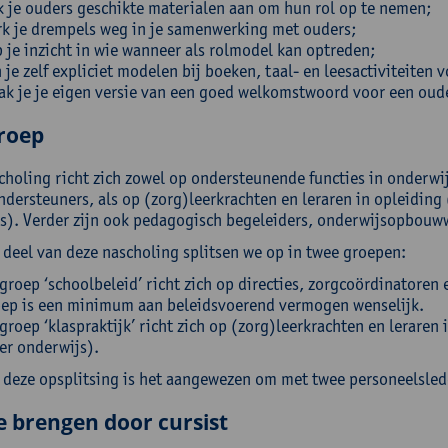
k je ouders geschikte materialen aan om hun rol op te nemen;
k je drempels weg in je samenwerking met ouders;
 je inzicht in wie wanneer als rolmodel kan optreden;
 je zelf expliciet modelen bij boeken, taal- en leesactiviteiten 
k je je eigen versie van een goed welkomstwoord voor een oude
roep
choling richt zich zowel op ondersteunende functies in onderwij
ndersteuners, als op (zorg)leerkrachten en leraren in opleiding
s). Verder zijn ook pedagogisch begeleiders, onderwijsopbouw
 deel van deze nascholing splitsen we op in twee groepen:
groep ‘schoolbeleid’ richt zich op directies, zorgcoördinatoren
ep is een minimum aan beleidsvoerend vermogen wenselijk.
groep ‘klaspraktijk’ richt zich op (zorg)leerkrachten en leraren
er onderwijs).
deze opsplitsing is het aangewezen om met twee personeelslede
e brengen door cursist