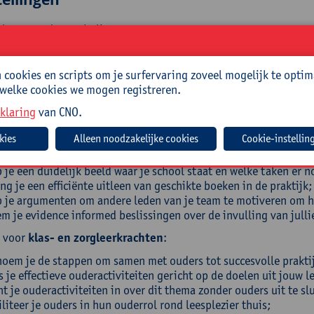
olgen van de nascholing:
 je inzicht in de rol van ouders bij leesbevordering thuis;
t je welke verwachtingen t.a.v. ouders realistisch en effectief zi
cookies en scripts om je surfervaring zoveel mogelijk te optim
 je met je team verdere stappen in beleidsvoering en visieontwi
 welke cookies we mogen registreren.
k voor
directies, zorgcoördinatoren, beleidsondersteuners
:
klaring
van CNO.
oem je de stappen op schoolniveau om tot succesvolle praktijk
Cookie-instellin
m je ouders als partners op in (bestaande) taal- en leesplanne
s je effectieve ouderactiviteiten, gericht op de doelen uit jouw
 je een duidelijk beeld waar je school staat en welke taken er n
ng je een efficiënte uitleen van geschikte boeken in de praktijk;
 je argumenten om andere leden van je team te motiveren om hie
m je evidence informed beslissingen over de invulling van jull
k voor
klas- en zorgleerkrachten
:
oem je de stappen om samen met ouders tot succesvolle praktij
s je effectieve ouderactiviteiten gericht op de doelen uit jouw
ht je ouderactiviteiten in over dit thema zonder ouders uit te sl
iliteer je ouders in hun ouderrol rond leesplezier thuis;