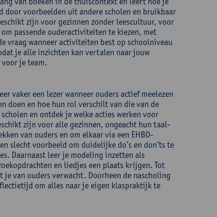
lang van boeken in de thuiscontext en leert hoe je
d door voorbeelden uit andere scholen en bruikbaar
schikt zijn voor gezinnen zonder leescultuur, voor
n om passende ouderactiviteiten te kiezen, met
de vraag wanneer activiteiten best op schoolniveau
zodat je alle inzichten kan vertalen naar jouw
 voor je team.
keer vaker een lezer wanneer ouders actief meelezen
en doen en hoe hun rol verschilt van die van de
 scholen en ontdek je welke acties werken voor
eschikt zijn voor alle gezinnen, ongeacht hun taal-
trekken van ouders en om elkaar via een EHBO-
n slecht voorbeeld om duidelijke do’s en don’ts te
es. Daarnaast leer je modeling inzetten als
oekopdrachten en liedjes een plaats krijgen. Tot
t je van ouders verwacht. Doorheen de nascholing
lectietijd om alles naar je eigen klaspraktijk te