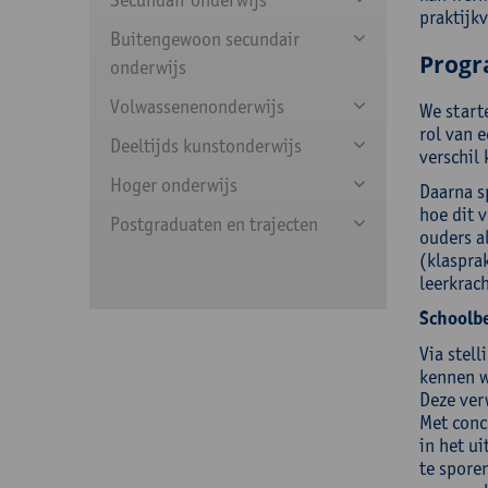
praktijk
Buitengewoon secundair
Prog
onderwijs
Volwassenenonderwijs
We start
rol van 
Deeltijds kunstonderwijs
verschil
Hoger onderwijs
Daarna s
hoe dit v
Postgraduaten en trajecten
ouders a
(klasprak
leerkrac
Schoolbe
Via stel
kennen w
Deze ver
Met conc
in het u
te sporen