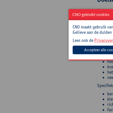
Na het v
CNO gebruikt cookies
heb
wee
CNO maakt gebruik van 
zet
Gelieve aan de duiden
Specifie
Lees ook de
Privacyver
ben
nee
kie
heb
bre
heb
nee
Specifie
ben
kie
ric
fac