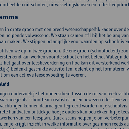
voorbeelden uit scholen, uitwisselingskansen en reflectieopdrac
ramma
en in grote groep met een breed wetenschappelijk kader over de
een helpende volwassene. We staan samen stil bij het belang van
 kan maken. We stippen belangrijke voorwaarden op schoolnivea
plitsen we op in twee groepen. De ene groep (schoolbeleid) zoo
ersterkend kan werken voor de school en het beleid. Wat zijn de 
ls het gaat over leesbevordering en hoe kan dit versterkend wer
tijk) bedenkt geschikte activiteiten, oefent op het formuleren va
ht om een actieve leesopvoeding te voeren.
leid
lingen onderzoek je het onderscheid tussen de rol van leerkracht
aarmee je als schoolteam realistische en bewezen effectieve ve
wachtingen kunnen daarna geïntegreerd worden in je schoolvisi
rete handvaten ontdek je hoe je ouders kan betrekken bij je lee
itwerken van een leesplan. Quick-scans helpen je om verbeterp
, en je krijgt inzicht in welke informatie over gezinnen reeds a