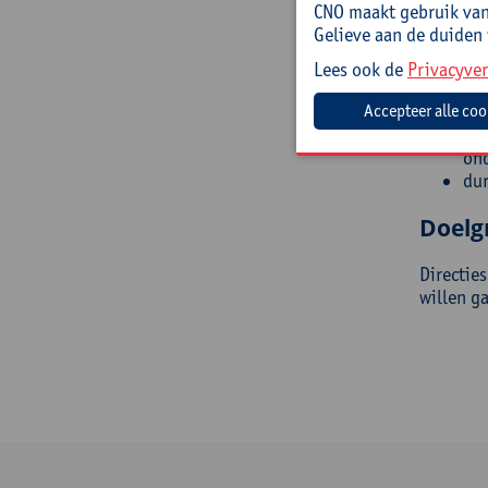
Na het v
CNO maakt gebruik van 
Gelieve aan de duiden
org
kla
Lees ook de
Privacyver
ben
bes
heb
ond
dur
Doelg
Directie
willen g