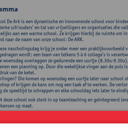
ramma
ool De Ark is een dynamische en innoverende school voor kinder
sterke sch’ouders’ en tal van vrijwilligers en organisaties die 
elijks aan een warme school. Ze krijgen hierbij de ruimte om in 
nd naar de naam van onze school: De ARK.
deze nascholingsdag krijg je onder meer een praktijkvoorbeeld 
gedragen wordt: een team van telkens 5 à 6 collega’s is verantwo
ke woensdag overleggen ze gedurende een uurtje (8.30u-9.30u), 
amen een planning op. Door die wekelijkse vinger aan de pols is
druk van de ketel.
erlingen? Die komen op woensdag een uurtje later naar school of
shop of krijgen de kans om nog een taak af te werken. De verlo
 de speeltijd te schrappen en elke schooldag iets later te eindi
et deze school ook sterk in op teamteaching en geïntegreerd le
erkansen op maat.
ellingen