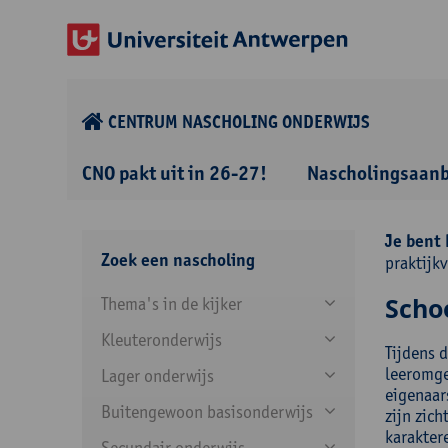
CENTRUM NASCHOLING ONDERWIJS
CNO pakt uit in 26-27!
Nascholingsaan
Je bent 
Zoek een nascholing
praktijk
Scho
Thema's in de kijker
Kleuteronderwijs
Tijdens 
leeromge
Lager onderwijs
eigenaar
Buitengewoon basisonderwijs
zijn zic
karakter
Secundair onderwijs