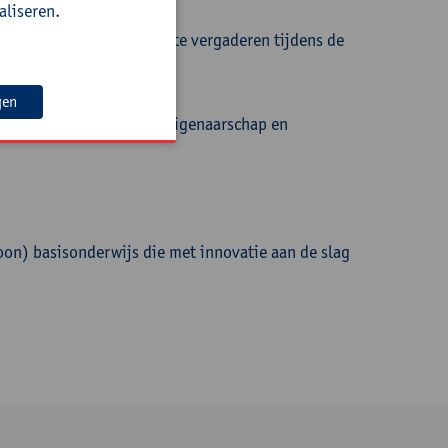
aliseren.
uimte gecreëerd wordt om te vergaderen tijdens de
d;
gen
geving te maken;
an aanpakken en waarbij eigenaarschap en
on) basisonderwijs die met innovatie aan de slag