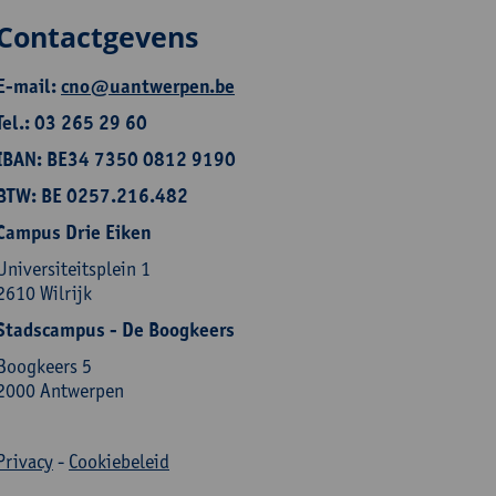
Contactgevens
E-mail:
cno@uantwerpen.be
Tel.: 03 265 29 60
IBAN: BE34 7350 0812 9190
BTW: BE 0257.216.482
Campus Drie Eiken
Universiteitsplein 1
2610 Wilrijk
Stadscampus - De Boogkeers
Boogkeers 5
2000 Antwerpen
Privacy
-
Cookiebeleid