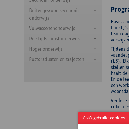
Prog
Buitengewoon secundair
onderwijs
Basissch
buurt, ‘
Volwassenenonderwijs
team dag
Deeltijds kunstonderwijs
verwijze
Hoger onderwijs
Tijdens 
vaandel 
Postgraduaten en trajecten
(LS). El
stellen s
haalt de 
En de le
een work
woensdag
Verder z
rijke le
Doelst
CNO gebruikt cookies