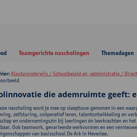
bod
Teamgerichte nascholingen
Themadagen
hier:
Kleuteronderwijs / Schoolbeleid en -administratie / Direct
voorbeeld
olinnovatie die ademruimte geeft: 
deze nascholing word je mee op sleeptouw genomen in een waar
ving, zelfsturing, coöperatief leren, talentontwikkeling en ver
schap en ondernemingszin bij leerlingen én leerkrachten en het 
htbaar. Ook teamwork, gevarieerde werkvormen en een vernieu
eigenschappen van basisschool De Ark in Heverlee.