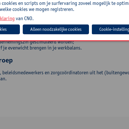
olgen van de nascholing:
cookies en scripts om je surfervaring zoveel mogelijk te optim
 welke cookies we mogen registreren.
aniseer je je school op een andere wijze, waardoor er tijd en r
suren;
klaring
van CNO.
 je geïnspireerd om kleine gelukjes te vinden in je onderwijstij
Cookie-instellin
chik je over tools om van jouw school een innoverende leerom
 je inzicht in hoe je teamteaching op een doordachte manier k
ernemingszin gestimuleerd worden;
f je evenwicht brengen in je werkbalans.
roep
s, beleidsmedewerkers en zorgcoördinatoren uit het (buitengewo
aan.