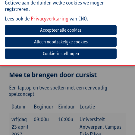
Gelieve aan de duiden welke cookies we mogen
registreren.
Praktisch
Lees ook de
Privacyverklaring
van CNO.
Cursuscode:
26/LAG/202A
Jouw bijdrage: 138 EUR.
Inlichtingen bij: Marie-Christina Leon, 03 265 14 22,
Cookie-instellingen
marie-christina.leon@uantwerpen.be
Mee te brengen door cursist
Een laptop en twee spellen met een eenvoudig
spelconcept
Datum
Beginuur
Einduur
Locatie
vrijdag
09:00u
16:00u
Universiteit
23 april
Antwerpen, Campus
2027
Drie Eiken,