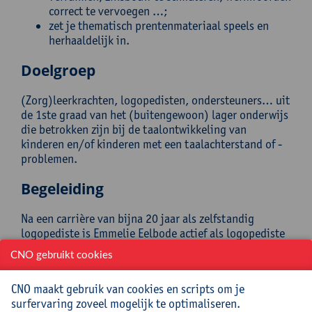
correct te vervoegen …;
zet je thematisch prentenmateriaal speels en
herhaaldelijk in.
Doelgroep
(Zorg)leerkrachten, logopedisten, ondersteuners… uit
de 1ste graad van het (buitengewoon) lager onderwijs
die betrokken zijn bij de taalontwikkeling van
kinderen en/of kinderen met een taalachterstand of -
problemen.
Begeleiding
Na een carrière van bijna 20 jaar als zelfstandig
logopediste is Emmelie Eelbode actief als logopediste
en leerkracht in het buitengewoon onderwijs.
CNO gebruikt cookies
Daarnaast heeft ze een eigen webshop met taal- en
leerspellen. Vanuit haar ervaring als logopediste en
CNO maakt gebruik van cookies en scripts om je
leerkracht deelt ze graag tips om spellen creatief en
surfervaring zoveel mogelijk te optimaliseren.
zinvol in te zetten.