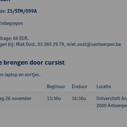
ode:
25/STM/099A
 inbegrepen
drage: 66 EUR.
ngen bij: Miet Oost, 03 265 29 79, miet.oost@uantwerpen.be
e brengen door cursist
n laptop en oortjes.
Beginuur
Einduur
Locatie
ag 26 november
13:30u
16:30u
Universiteit A
2000 Antwerpen