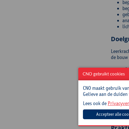
bep
beg
geb
ana
lic
Doelg
Leerkrac
de bouw 
Begel
CNO gebruikt cookies
Thomas P
CNO maakt gebruik van 
wiskunde 
Gelieve aan de duiden
ervaring
Lees ook de
Privacyver
Kristel 
masterst
leerling
Prakt