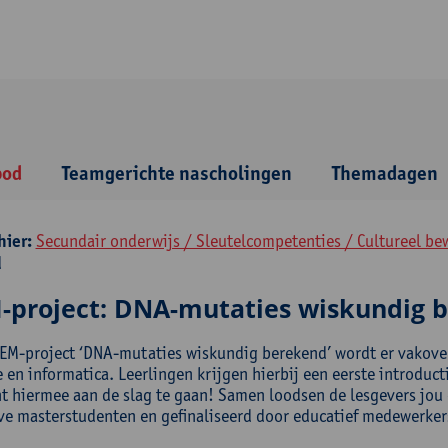
bod
Teamgerichte nascholingen
Themadagen
hier:
Secundair onderwijs / Sleutelcompetenties / Cultureel be
d
-project: DNA-mutaties wiskundig 
TEM-project ‘DNA-mutaties wiskundig berekend’ wordt er vakover
en informatica. Leerlingen krijgen hierbij een eerste introduct
ht hiermee aan de slag te gaan! Samen loodsen de lesgevers jou
ve masterstudenten en gefinaliseerd door educatief medewerker