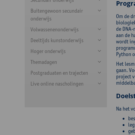
Prog
Buitengewoon secundair
Om de dr
onderwijs
biologie
de DNA-m
Volwassenenonderwijs
aan de h
Deeltijds kunstonderwijs
wordt ing
programm
Hoger onderwijs
Python o
Themadagen
Het lesm
gaan. Vo
Postgraduaten en trajecten
project v
middelba
Live online nascholingen
Doelst
Na het v
bes
leg
geb