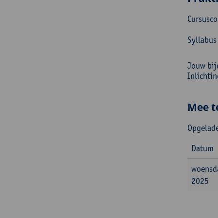
Cursusc
Syllabus
Jouw bij
Inlichti
Mee t
Opgelade
Datum
woensd
2025