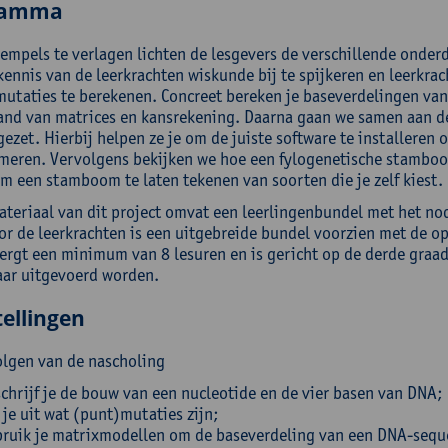
ramma
empels te verlagen lichten de lesgevers de verschillende onderd
kennis van de leerkrachten wiskunde bij te spijkeren en leerkra
utaties te berekenen. Concreet bereken je baseverdelingen van
and van matrices en kansrekening. Daarna gaan we samen aan de
ezet. Hierbij helpen ze je om de juiste software te installeren op
eren. Vervolgens bekijken we hoe een fylogenetische stamboo
m een stamboom te laten tekenen van soorten die je zelf kiest.
ateriaal van dit project omvat een leerlingenbundel met het no
or de leerkrachten is een uitgebreide bundel voorzien met de op
ergt een minimum van 8 lesuren en is gericht op de derde graad.
ar uitgevoerd worden.
ellingen
olgen van de nascholing
chrijf je de bouw van een nucleotide en de vier basen van DNA;
 je uit wat (punt)mutaties zijn;
ruik je matrixmodellen om de baseverdeling van een DNA-seque