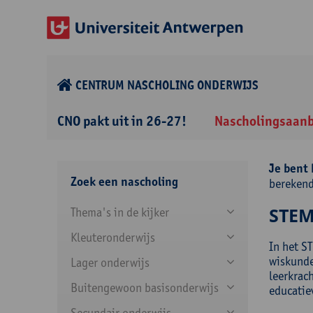
CENTRUM NASCHOLING ONDERWIJS
CNO pakt uit in 26-27!
Nascholingsaan
Je bent 
Zoek een nascholing
bereken
STEM
Thema's in de kijker
Kleuteronderwijs
In het S
wiskunde 
Lager onderwijs
leerkrac
Buitengewoon basisonderwijs
educatie
Secundair onderwijs