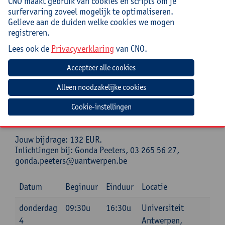
CNO maakt gebruik van cookies en scripts om je
Kenniscentrum Gezinswetenschappen Odisee. Zijn
surfervaring zoveel mogelijk te optimaliseren.
onderzoek focust op de impact van migratie, de
Gelieve aan de duiden welke cookies we mogen
transitie naar een superdiverse samenleving en het
registreren.
onthaal van asielzoekers. Hij publiceerde verschillende
boeken over superdiversiteit.
Lees ook de
Privacyverklaring
van CNO.
Praktisch
Cursuscode:
25/OND/218A
Cookie-instellingen
Cursusmateriaal en lunch inbegrepen
Jouw bijdrage: 132 EUR.
Inlichtingen bij: Gonda Peeters, 03 265 56 27,
gonda.peeters@uantwerpen.be
Datum
Beginuur
Einduur
Locatie
donderdag
09:30u
16:30u
Universiteit
4
Antwerpen,