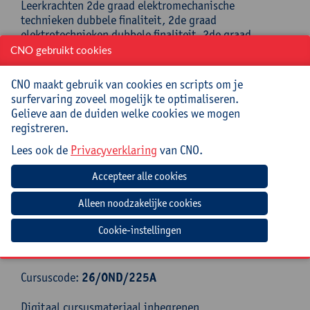
Leerkrachten 2de graad elektromechanische
technieken dubbele finaliteit, 2de graad
elektrotechnieken dubbele finaliteit, 2de graad
elektriciteit arbeidsmarktfinaliteit en BuSO
CNO gebruikt cookies
Opleidingsvorm 4 – Elektriciteit.
CNO maakt gebruik van cookies en scripts om je
Begeleiding
surfervaring zoveel mogelijk te optimaliseren.
Gelieve aan de duiden welke cookies we mogen
Professional Media Group is de uitgeverij van het
registreren.
vakblad Schrijnwerk. Het Vademecum Hout werd
Lees ook de
Privacyverklaring
van CNO.
ontwikkeld in samenspraak met Woodwize en de
scholenkoepels. Het Vademecum Elektriciteit werd
ontwikkeld in samenspraak met Volta en de
scholenkoepels.
Lesgever: Jeroen Seynaeve
Cookie-instellingen
Praktisch
Cursuscode:
26/OND/225A
Digitaal cursusmateriaal inbegrepen