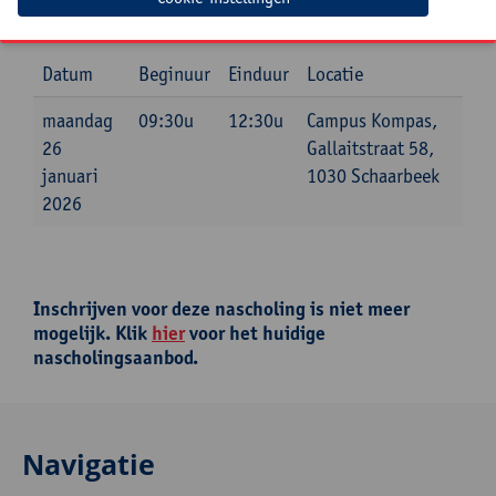
Je kan vooraf je vragen aan de school doorgeven via
tamara.bonne@uantwerpen.be
Datum
Beginuur
Einduur
Locatie
maandag
09:30u
12:30u
Campus Kompas,
26
Gallaitstraat 58,
januari
1030 Schaarbeek
2026
Inschrijven voor deze nascholing is niet meer
mogelijk. Klik
hier
voor het huidige
nascholingsaanbod.
Navigatie