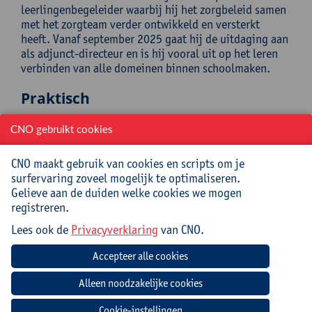
leerlingenbegeleider waarbij hij het zorgbeleid samen
met het zorgteam verder ontwikkeld en versterkt
heeft. Vanaf september 2025 gaat hij de uitdaging aan
als adjunct-directeur en is hij vooral uit op het leren
verbinden van alle domeinen binnen schoolmaken.
Praktisch
Cursuscode:
25/DR/312A
CNO gebruikt cookies
Drankje inbegrepen
CNO maakt gebruik van cookies en scripts om je
surfervaring zoveel mogelijk te optimaliseren.
Gelieve aan de duiden welke cookies we mogen
Jouw bijdrage: 66 EUR.
registreren.
Inlichtingen bij: Tamara Bonne, 03 265 29 89,
tamara.bonne@uantwerpen.be
Lees ook de
Privacyverklaring
van CNO.
Verwachte voorbereiding door
deelnemer
Cookie-instellingen