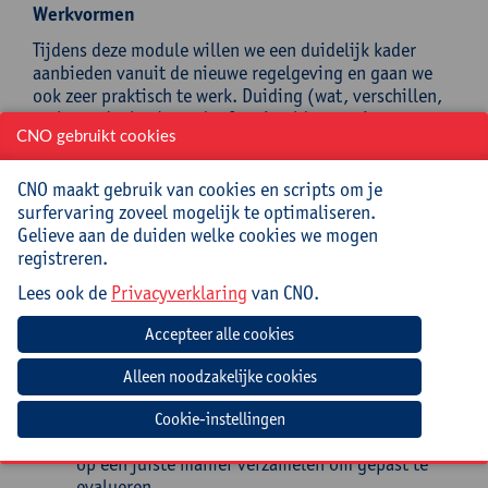
Werkvormen
Tijdens deze module willen we een duidelijk kader
aanbieden vanuit de nieuwe regelgeving en gaan we
ook zeer praktisch te werk. Duiding (wat, verschillen,
verloop, doel,...) wordt afgewisseld met ruimte om
CNO gebruikt cookies
gesprekken in te oefenen.
Doelstellingen
CNO maakt gebruik van cookies en scripts om je
surfervaring zoveel mogelijk te optimaliseren.
Gelieve aan de duiden welke cookies we mogen
Je krijgt zicht op de huidige regelgeving.
registreren.
Je bent overtuigd van het belang van het voeren
van diverse gesprekken.
Lees ook de
Privacyverklaring
van CNO.
Je erkent dat de verschillende doelstellingen van
de diverse gesprekken ook verschillende
gesprekstechnische gevolgen hebben en je kan
de gesprekken juist inzetten.
Je kunt een persoonlijk ontwikkelingsplan en
coachingstraject opstellen.
Cookie-instellingen
Je kunt informatie van ouders, lln, collega’s, …
op een juiste manier verzamelen om gepast te
evalueren.