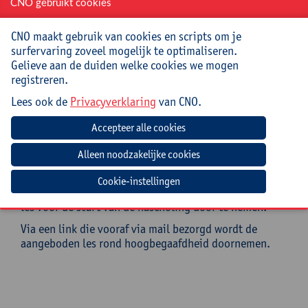
1ste, 2de en 3de graad secundair onderwijs
CNO gebruikt cookies
Mee te brengen door cursist
CNO maakt gebruik van cookies en scripts om je
surfervaring zoveel mogelijk te optimaliseren.
Graag eigen (opgeladen) laptop, gebruikt lesmateriaal
Gelieve aan de duiden welke cookies we mogen
in de klas en werkboek Latijn meebrengen.
registreren.
Lees ook de
Privacyverklaring
van CNO.
Verwachte voorbereiding door
deelnemer
Om deze nascholing optimaal te benutten, krijg je
voordien toegang tot een les rond hoogbegaafdheid
onder de vorm van een leesdocument en een filmpje
Cookie-instellingen
(max. 30 min.). Er wordt gevraagd de inhoud van deze
les voor de start van de nascholing door te nemen.
Via een link die vooraf via mail bezorgd wordt de
aangeboden les rond hoogbegaafdheid doornemen.