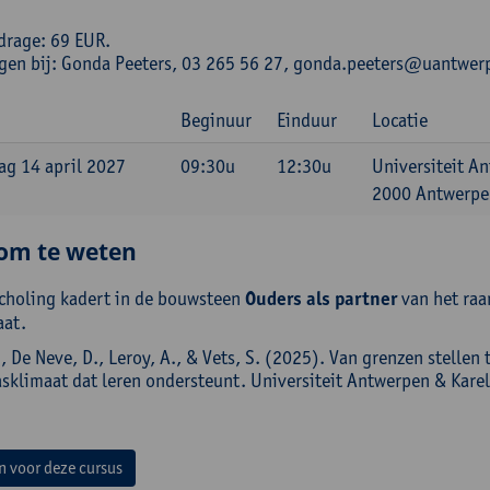
drage: 69 EUR.
ngen bij: Gonda Peeters, 03 265 56 27, gonda.peeters@uantwer
Beginuur
Einduur
Locatie
g 14 april 2027
09:30u
12:30u
Universiteit A
2000 Antwerpen
om te weten
choling kadert in de bouwsteen
Ouders als partner
van het raa
aat.
., De Neve, D., Leroy, A., & Vets, S. (2025). Van grenzen stelle
lasklimaat dat leren ondersteunt. Universiteit Antwerpen & Kare
in voor deze cursus