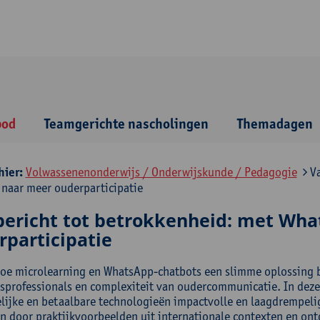
bod
Teamgerichte nascholingen
Themadagen
hier:
Volwassenenonderwijs / Onderwijskunde / Pedagogie
Va
 naar meer ouderparticipatie
bericht tot betrokkenheid: met Wha
rparticipatie
oe microlearning en WhatsApp-chatbots een slimme oplossing 
sprofessionals en complexiteit van oudercommunicatie. In deze 
lijke en betaalbare technologieën impactvolle en laagdrempelig
n door praktijkvoorbeelden uit internationale contexten en ontde