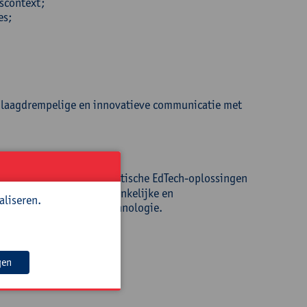
scontext;
es;
op laagdrempelige en innovatieve communicatie met
t rond schaalbare democratische EdTech-oplossingen
an leerkrachten via toegankelijke en
aliseren.
ertise met onderwijstechnologie.
gen