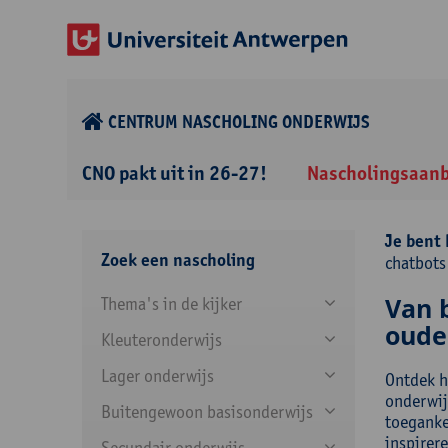
CENTRUM NASCHOLING ONDERWIJS
CNO pakt uit in 26-27!
Nascholingsaan
Je bent 
Zoek een nascholing
chatbots
Van 
Thema's in de kijker
oude
Kleuteronderwijs
Lager onderwijs
Ontdek h
onderwij
Buitengewoon basisonderwijs
toeganke
inspirere
Secundair onderwijs