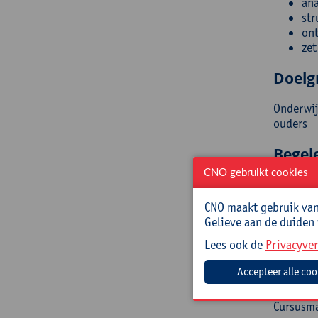
ana
str
ont
zet
Doelg
Onderwij
ouders
Begel
CNO gebruikt cookies
Mitte S
in inter
CNO maakt gebruik van 
praktijk
Gelieve aan de duiden
Prakt
Lees ook de
Privacyver
Cursusc
Cursusma