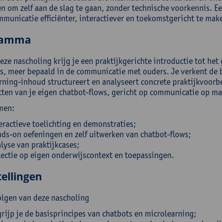
n om zelf aan de slag te gaan, zonder technische voorkennis. E
municatie efficiënter, interactiever en toekomstgericht te mak
ramma
deze nascholing krijg je een praktijkgerichte introductie tot h
s, meer bepaald in de communicatie met ouders. Je verkent de ba
rning-inhoud structureert en analyseert concrete praktijkvoorb
tten van je eigen chatbot-flows, gericht op communicatie op ma
men:
eractieve toelichting en demonstraties;
ds-on oefeningen en zelf uitwerken van chatbot-flows;
lyse van praktijkcases;
lectie op eigen onderwijscontext en toepassingen.
ellingen
olgen van deze nascholing
rijp je de basisprincipes van chatbots en microlearning;