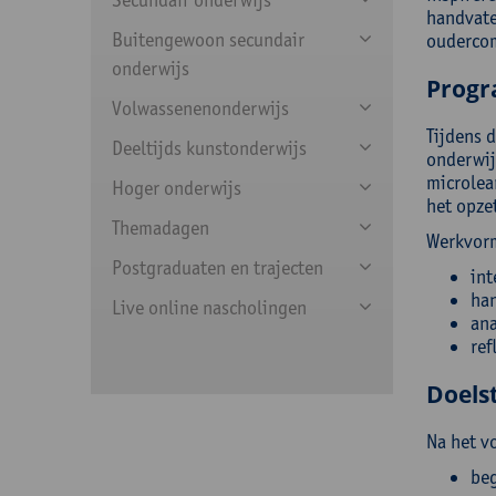
handvate
Buitengewoon secundair
oudercom
onderwijs
Prog
Volwassenenonderwijs
Tijdens 
Deeltijds kunstonderwijs
onderwij
microlea
Hoger onderwijs
het opze
Themadagen
Werkvor
Postgraduaten en trajecten
int
han
Live online nascholingen
ana
ref
Doelst
Na het v
beg