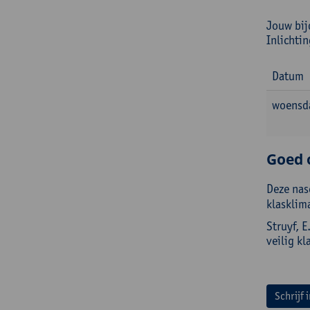
Jouw bij
Inlichti
Datum
woensda
Goed 
Deze nas
klasklim
Struyf, E
veilig k
Schrijf 