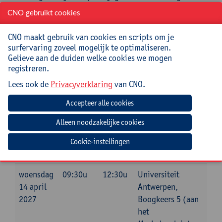
Haar werk combineert pedagogische expertise met
CNO gebruikt cookies
onderwijstechnologie.
Praktisch
CNO maakt gebruik van cookies en scripts om je
surfervaring zoveel mogelijk te optimaliseren.
Gelieve aan de duiden welke cookies we mogen
Cursuscode:
26/OND/244A
registreren.
Cursusmateriaal inbegrepen
Lees ook de
Privacyverklaring
van CNO.
Jouw bijdrage: 69 EUR.
Inlichtingen bij: Gonda Peeters, 03 265 56 27,
gonda.peeters@uantwerpen.be
Cookie-instellingen
Datum
Beginuur
Einduur
Locatie
woensdag
09:30u
12:30u
Universiteit
14 april
Antwerpen,
2027
Boogkeers 5 (aan
het