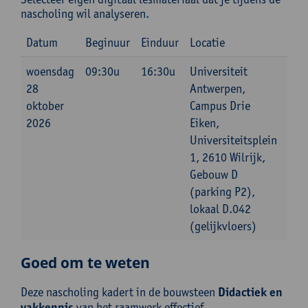
nascholing wil analyseren.
Datum
Beginuur
Einduur
Locatie
woensdag
09:30u
16:30u
Universiteit
28
Antwerpen,
oktober
Campus Drie
2026
Eiken,
Universiteitsplein
1, 2610 Wilrijk,
Gebouw D
(parking P2),
lokaal D.042
(gelijkvloers)
Goed om te weten
Deze nascholing kadert in de bouwsteen
Didactiek en
vakkennis
van het raamwerk effectief