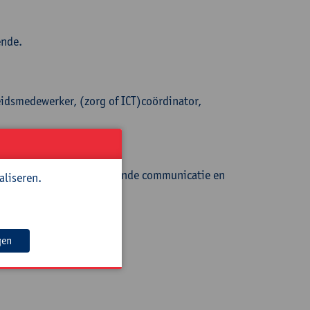
ende.
leidsmedewerker, (zorg of ICT)coördinator,
venbouw, trainer verbindende communicatie en
aliseren.
gen