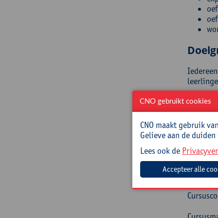
oef
oef
wor
Doelg
Iedereen 
leerling
Begel
CNO gebruikt cookies
Anouk Vr
CNO maakt gebruik van 
herstelg
Gelieve aan de duiden
Lees ook de
Privacyver
Prakt
Deze cur
Cursusc
Cursusma