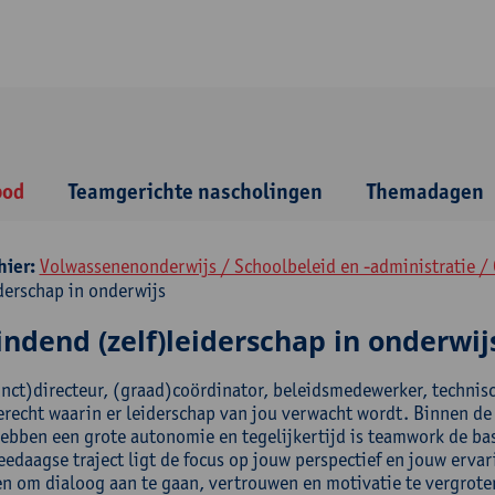
bod
Teamgerichte nascholingen
Themadagen
hier:
Volwassenenonderwijs / Schoolbeleid en -administratie /
iderschap in onderwijs
ndend (zelf)leiderschap in onderwij
unct)directeur, (graad)coördinator, beleidsmedewerker, technisc
erecht waarin er leiderschap van jou verwacht wordt. Binnen de c
hebben een grote autonomie en tegelijkertijd is teamwork de ba
eedaagse traject ligt de focus op jouw perspectief en jouw ervar
en om dialoog aan te gaan, vertrouwen en motivatie te vergrot