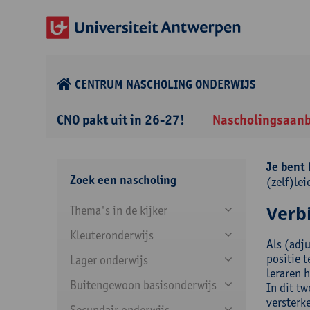
CENTRUM NASCHOLING ONDERWIJS
CNO pakt uit in 26-27!
Nascholingsaan
Je bent 
Zoek een nascholing
(zelf)le
Verbi
Thema's in de kijker
Kleuteronderwijs
Als (adj
positie t
Lager onderwijs
leraren 
Buitengewoon basisonderwijs
In dit tw
versterk
Secundair onderwijs