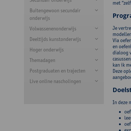
met “zel
Buitengewoon secundair
Prog
onderwijs
Je vertr
Volwassenenonderwijs
modellen
Deeltijds kunstonderwijs
Via oefen
en oefen
Hoger onderwijs
dialoog 
casussen
Themadagen
kan ik m
Postgraduaten en trajecten
Deze opl
aangebod
Live online nascholingen
Doelst
In deze 
oef
lee
oef
exp