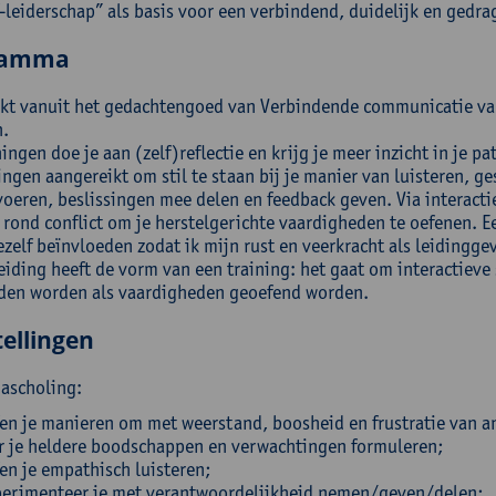
f-leiderschap” als basis voor een verbindend, duidelijk en gedra
ramma
ekt vanuit het gedachtengoed van Verbindende communicatie v
.
ingen doe je aan (zelf)reflectie en krijg je meer inzicht in je p
ingen aangereikt om stil te staan bij je manier van luisteren, 
voeren, beslissingen mee delen en feedback geven. Via interact
 rond conflict om je herstelgerichte vaardigheden te oefenen. E
ezelf beïnvloeden zodat ik mijn rust en veerkracht als leidingg
eiding heeft de vorm van een training: het gaat om interactieve
en worden als vaardigheden geoefend worden.
ellingen
nascholing:
en je manieren om met weerstand, boosheid en frustratie van a
r je heldere boodschappen en verwachtingen formuleren;
en je empathisch luisteren;
erimenteer je met verantwoordelijkheid nemen/geven/delen;