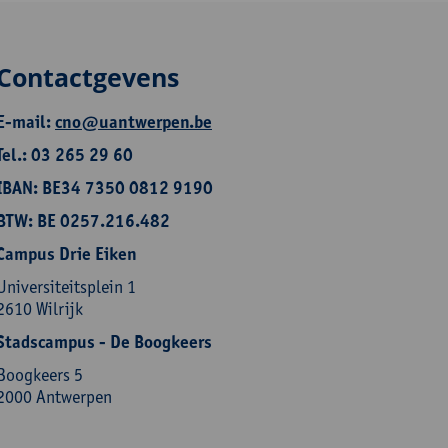
Contactgevens
E-mail:
cno@uantwerpen.be
Tel.: 03 265 29 60
IBAN: BE34 7350 0812 9190
BTW: BE 0257.216.482
Campus Drie Eiken
Universiteitsplein 1
2610 Wilrijk
Stadscampus - De Boogkeers
Boogkeers 5
2000 Antwerpen