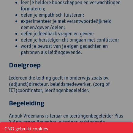
leer je heldere boodschappen en verwachtingen
formuleren;
oefen je empathisch luisteren;
experimenteer je met verantwoordelijkheid
nemen/geven/delen;
oefen je feedback vragen en geven;
oefen je herstelgericht omgaan met conflicten;
word je bewust van je eigen gedachten en
patronen als leidinggevende.
Doelgroep
Iedereen die leiding geeft in onderwijs zoals bv.
(adjunct)directeur, beleidsmedewerker, (zorg of
ICT)coördinator, leerlingenbegeleider.
Begeleiding
Anouk Vroemans is leraar en leerlingenbegeleider Pius
X Antwerpen Bovenbouw, trainer verbindende
communicatie en herstelgericht werken, HERGO-
CNO gebruikt cookies