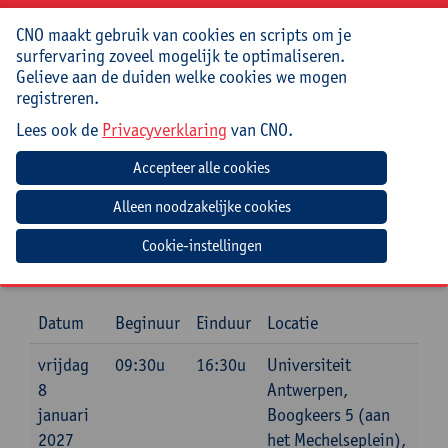
moderator.
CNO maakt gebruik van cookies en scripts om je
Praktisch
surfervaring zoveel mogelijk te optimaliseren.
Gelieve aan de duiden welke cookies we mogen
Deze cursus loopt over 2 dagen.
registreren.
Lees ook de
Privacyverklaring
van CNO.
Cursuscode:
26/DR/282A
Cursusmateriaal en lunches inbegrepen
Jouw bijdrage: 264 EUR.
Cookie-instellingen
Inlichtingen bij: Tamara Bonne, 03 265 29 89,
tamara.bonne@uantwerpen.be
Datum
Beginuur
Einduur
Locatie
vrijdag
09:30u
16:30u
Universiteit
8
Antwerpen,
januari
Boogkeers 5 (aan
2027
het Mechelseplein),