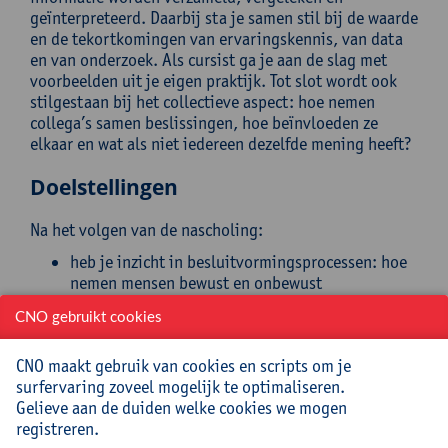
geïnterpreteerd. Daarbij sta je samen stil bij de waarde
en de tekortkomingen van ervaringskennis, van data
en van onderzoek. Als cursist ga je aan de slag met
voorbeelden uit je eigen praktijk. Tot slot wordt ook
stilgestaan bij het collectieve aspect: hoe nemen
collega’s samen beslissingen, hoe beïnvloeden ze
elkaar en wat als niet iedereen dezelfde mening heeft?
Doelstellingen
Na het volgen van de nascholing:
heb je inzicht in besluitvormingsprocessen: hoe
nemen mensen bewust en onbewust
beslissingen;
CNO gebruikt cookies
begrijp je de valkuilen van intuïtieve
beslissingen en leg je uit hoe je die valkuilen kan
CNO maakt gebruik van cookies en scripts om je
herkennen en voorkomen;
surfervaring zoveel mogelijk te optimaliseren.
benoem je de tekortkomingen van data en weet
Gelieve aan de duiden welke cookies we mogen
je hoe je die kan herkennen en oplossen;
registreren.
beargumenteer je de meerwaarde van