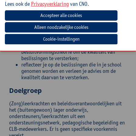
geïnformeerde besluitvorming en pas je de
Lees ook de
Privacyverklaring
van CNO.
inzichten toe in de praktijk;
onderbouw je beslissingen aan de hand van
informatiebronnen;
heb je inzicht in de invloed van
groepsdynamische processen op collectieve
besluitvorming;
Cookie-instellingen
gebruik je de inzichten uit
besluitvormingstheorie om de kwaliteit van
beslissingen te versterken;
reflecteer je op de beslissingen die in je school
genomen worden en verleen je advies om de
kwaliteit daarvan te versterken.
Doelgroep
(Zorg)leerkrachten en beleidsverantwoordelijken uit
het (buitengewoon) lager onderwijs,
ondersteuners/leerkrachten uit een
ondersteuningsnetwerk, pedagogische begeleiding en
CLB-medewerkers. Er is geen specifieke voorkennis
vereist.