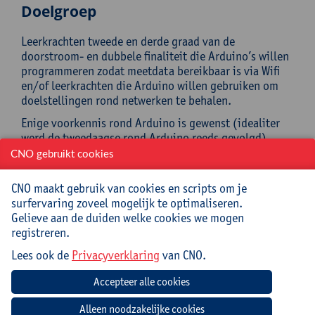
Doelgroep
Leerkrachten tweede en derde graad van de
doorstroom- en dubbele finaliteit die Arduino’s willen
programmeren zodat meetdata bereikbaar is via Wifi
en/of leerkrachten die Arduino willen gebruiken om
doelstellingen rond netwerken te behalen.
Enige voorkennis rond Arduino is gewenst (idealiter
werd de tweedaagse rond Arduino reeds gevolgd).
CNO gebruikt cookies
Begeleiding
CNO maakt gebruik van cookies en scripts om je
Bart Huyskens is leraar elektronica en informatica met
surfervaring zoveel mogelijk te optimaliseren.
meer dan 20 jaar ervaring. Hij ontwikkelt zelf
Gelieve aan de duiden welke cookies we mogen
hardware en software voor onderwijs
registreren.
(www.stemzone.be). Ook na de nascholing blijft hij
Lees ook de
Privacyverklaring
van CNO.
bereikbaar voor ondersteuning voor jouw lessen.
Praktisch