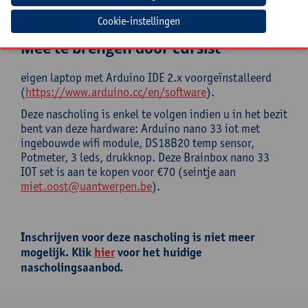
Deze nascholing is afgelast. Inschrijven is niet
meer mogelijk.
Cookie-instellingen
Mee te brengen door cursist
eigen laptop met Arduino IDE 2.x voorgeïnstalleerd
(
https://www.arduino.cc/en/software
).
Deze nascholing is enkel te volgen indien u in het bezit
bent van deze hardware: Arduino nano 33 iot met
ingebouwde wifi module, DS18B20 temp sensor,
Potmeter, 3 leds, drukknop. Deze Brainbox nano 33
IOT set is aan te kopen voor €70 (seintje aan
miet.oost@uantwerpen.be
).
Inschrijven voor deze nascholing is niet meer
mogelijk. Klik
hier
voor het huidige
nascholingsaanbod.