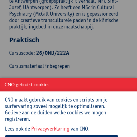
te Antwerpen (groepspraktijk ‘t Verhaal, MFC Sint-
Jozef, UAntwerpen). Ze heeft een MSc in Cultural
Psychiatry (McGill University) en is gepassioneerd
door creatieve transculturele paden in de klinische
praktijk, ingebed in onze maatschappij.
Praktisch
Cursuscode:
26/OND/222A
Cursusmateriaal inbegrepen
Jouw bijdrage: 69 EUR.
CNO gebruikt cookies
Inlichtingen bij: Gonda Peeters, 03 265 56 27,
gonda.peeters@uantwerpen.be
CNO maakt gebruik van cookies en scripts om je
surfervaring zoveel mogelijk te optimaliseren.
Datum
Beginuur
Einduur
Locatie
Gelieve aan de duiden welke cookies we mogen
registreren.
donderdag
09:30u
12:30u
Universiteit
Lees ook de
Privacyverklaring
van CNO.
22 april
Antwerpen,