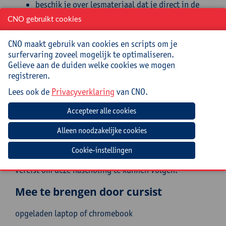
beschik je over lesmateriaal dat je direct in de
klas kan gebruiken, zowel materiaal met als
CNO gebruikt cookies
zonder programmeren.
CNO maakt gebruik van cookies en scripts om je
Doelgroep
surfervaring zoveel mogelijk te optimaliseren.
Gelieve aan de duiden welke cookies we mogen
Leerkrachten wiskunde, wetenschappen, informatica
registreren.
en STEM van de 2de en 3de graad van het secundair
onderwijs. Ook pedagogische begeleiders en
Lees ook de
Privacyverklaring
van CNO.
onderwijsinspectie betreffende diezelfde disciplines
zijn welkom.
De deelnemer moet in staat zijn om vrij eenvoudige
wiskundige concepten van het secundair onderwijs te
begrijpen en toe te passen, zoals matrices en
Cookie-instellingen
afgeleiden. Er is geen voorkennis programmeren
vereist om deze nascholing te kunnen volgen.
Mee te brengen door cursist
opgeladen laptop of chromebook