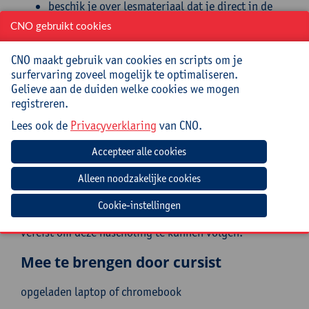
beschik je over lesmateriaal dat je direct in de
klas kan gebruiken, zowel materiaal met als
CNO gebruikt cookies
zonder programmeren.
CNO maakt gebruik van cookies en scripts om je
Doelgroep
surfervaring zoveel mogelijk te optimaliseren.
Gelieve aan de duiden welke cookies we mogen
Leerkrachten wiskunde, wetenschappen, informatica
registreren.
en STEM van de 2de en 3de graad van het secundair
onderwijs. Ook pedagogische begeleiders en
Lees ook de
Privacyverklaring
van CNO.
onderwijsinspectie betreffende diezelfde disciplines
zijn welkom.
De deelnemer moet in staat zijn om vrij eenvoudige
wiskundige concepten van het secundair onderwijs te
begrijpen en toe te passen, zoals matrices en
Cookie-instellingen
afgeleiden. Er is geen voorkennis programmeren
vereist om deze nascholing te kunnen volgen.
Mee te brengen door cursist
opgeladen laptop of chromebook