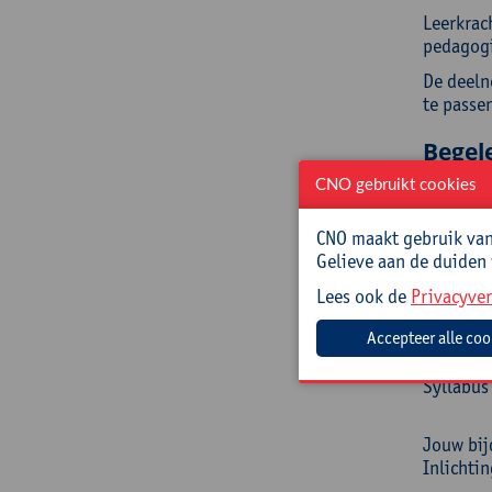
Leerkrac
pedagogi
De deeln
te passe
Begel
CNO gebruikt cookies
Natacha 
UGent, D
CNO maakt gebruik van 
denken, 
Gelieve aan de duiden
Prakt
Lees ook de
Privacyver
Cursusc
Syllabus
Jouw bij
Inlichti