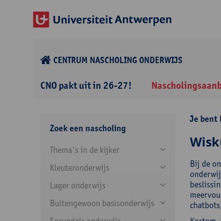
CENTRUM NASCHOLING ONDERWIJS
CNO pakt uit in 26-27!
Nascholingsaan
Je bent 
Zoek een nascholing
Wisk
Thema's in de kijker
Bij de on
Kleuteronderwijs
onderwij
beslissi
Lager onderwijs
meervoud
Buitengewoon basisonderwijs
chatbots
Secundair onderwijs
Kortom, 