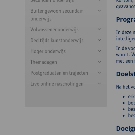
geavance
Buitengewoon secundair
Prog
onderwijs
Volwassenenonderwijs
In deze 
intellig
Deeltijds kunstonderwijs
In de vo
Hoger onderwijs
wordt. V
met een 
Themadagen
Postgraduaten en trajecten
Doelst
Live online nascholingen
Na het v
erk
boe
bes
bes
Doelg