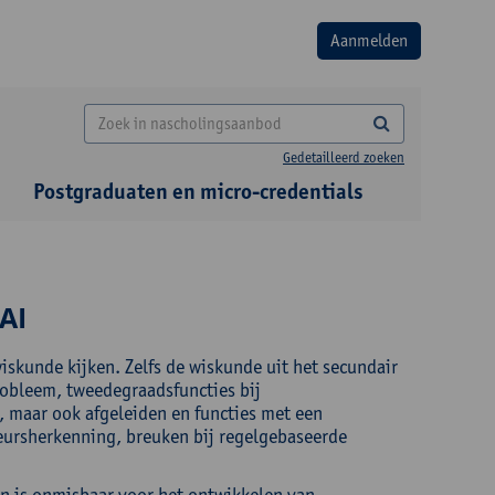
Gedetailleerd zoeken
Postgraduaten en micro-credentials
AI
wiskunde kijken. Zelfs de wiskunde uit het secundair
probleem, tweedegraadsfuncties bij
, maar ook afgeleiden en functies met een
eursherkenning, breuken bij regelgebaseerde
n is onmisbaar voor het ontwikkelen van