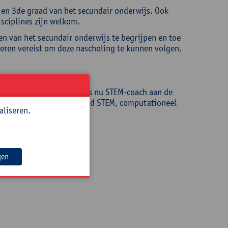
en 3de graad van het secundair onderwijs. Ook
sciplines zijn welkom.
n van het secundair onderwijs te begrijpen en toe
meren vereist om deze nascholing te kunnen volgen.
ijs als leerkracht, maar is nu STEM-coach aan de
riaal voor Dwengo vzw rond STEM, computationeel
aliseren.
gen