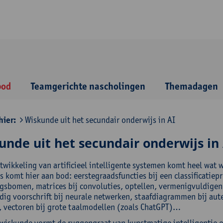
bod
Teamgerichte nascholingen
Themadagen
hier:
Wiskunde uit het secundair onderwijs in AI
unde uit het secundair onderwijs in 
twikkeling van artificieel intelligente systemen komt heel wat 
s komt hier aan bod: eerstegraadsfuncties bij een classificatie
ngsbomen, matrices bij convoluties, optellen, vermenigvuldigen
ig voorschrift bij neurale netwerken, staafdiagrammen bij aut
, vectoren bij grote taalmodellen (zoals ChatGPT)…
wiskunde vormt de ruggengraat van kunstmatige intelligentie e