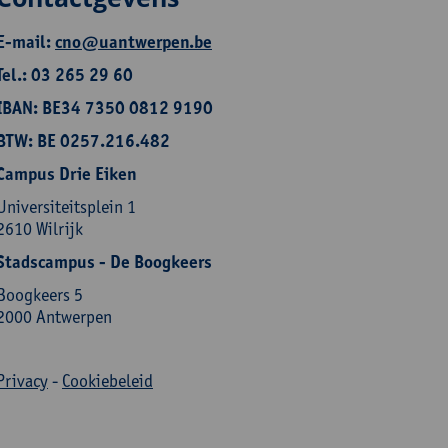
E-mail:
cno@uantwerpen.be
Tel.: 03 265 29 60
IBAN: BE34 7350 0812 9190
BTW: BE 0257.216.482
Campus Drie Eiken
Universiteitsplein 1
2610 Wilrijk
Stadscampus - De Boogkeers
Boogkeers 5
2000 Antwerpen
Privacy
-
Cookiebeleid