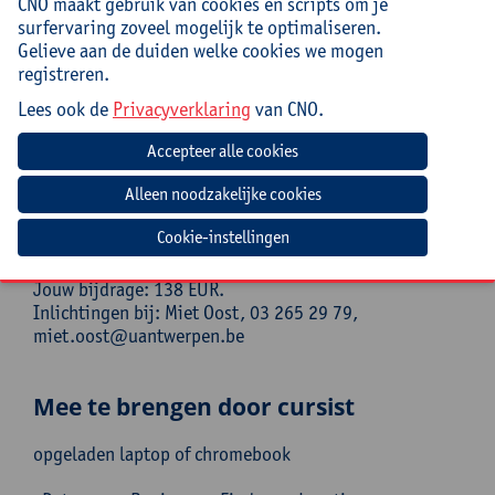
CNO maakt gebruik van cookies en scripts om je
coach aan de UGent, Dwengo vzw en iSTEM inkleuren.
surfervaring zoveel mogelijk te optimaliseren.
Ze ontwikkelt didactisch materiaal voor Dwengo vzw
Gelieve aan de duiden welke cookies we mogen
rond STEM, computationeel denken, artificiële
registreren.
intelligentie en programmeren.
Lees ook de
Privacyverklaring
van CNO.
Praktisch
Cursuscode:
26/WIS/074A
Cursusmateriaal en lunch inbegrepen.
Cookie-instellingen
Jouw bijdrage: 138 EUR.
Inlichtingen bij: Miet Oost, 03 265 29 79,
miet.oost@uantwerpen.be
Mee te brengen door cursist
opgeladen laptop of chromebook