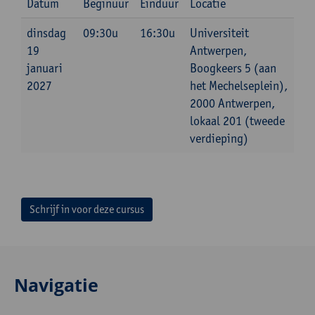
Datum
Beginuur
Einduur
Locatie
dinsdag
09:30u
16:30u
Universiteit
19
Antwerpen,
januari
Boogkeers 5 (aan
2027
het Mechelseplein),
2000 Antwerpen,
lokaal 201 (tweede
verdieping)
Schrijf in voor deze cursus
Navigatie