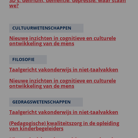
3D's: delirium, dementie, depressie: waar staan
we?
CULTUURWETENSCHAPPEN
Nieuwe inzichten in cognitieve en culturele
ontwikkeling van de mens
FILOSOFIE
Taalgericht vakonderwijs in niet-taalvakken
Nieuwe inzichten in cognitieve en culturele
ontwikkeling van de mens
GEDRAGSWETENSCHAPPEN
Taalgericht vakonderwijs in niet-taalvakken
(Pedagogische) kwaliteitszorg in de opleiding
van kinderbegeleiders