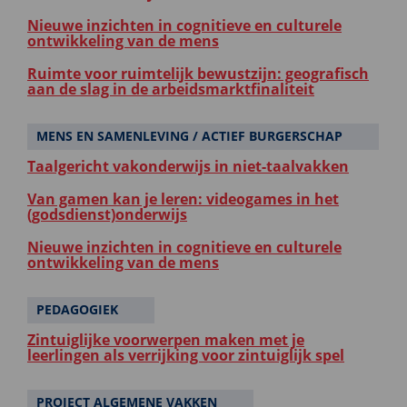
Nieuwe inzichten in cognitieve en culturele
ontwikkeling van de mens
Ruimte voor ruimtelijk bewustzijn: geografisch
aan de slag in de arbeidsmarktfinaliteit
MENS EN SAMENLEVING / ACTIEF BURGERSCHAP
Taalgericht vakonderwijs in niet-taalvakken
Van gamen kan je leren: videogames in het
(godsdienst)onderwijs
Nieuwe inzichten in cognitieve en culturele
ontwikkeling van de mens
PEDAGOGIEK
Zintuiglijke voorwerpen maken met je
leerlingen als verrijking voor zintuiglijk spel
PROJECT ALGEMENE VAKKEN