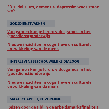
3D's: delirium, dementie, depressie: waar staan
we?
GODSDIENSTVAKKEN
Van gamen kan je leren: videogames in het
(godsdienst)onderwijs
Nieuwe inzichten in cognitieve en culturele
ontwikkeling van de mens
INTERLEVENSBESCHOUWELIJKE DIALOOG
Van gamen kan je leren: videogames in het
(godsdienst)onderwijs
Nieuwe inzichten in cognitieve en culturele
ontwikkeling van de mens
MAATSCHAPPELIJKE VORMING
Reizen door de tijd in de arbeidsmarktfinaliteit