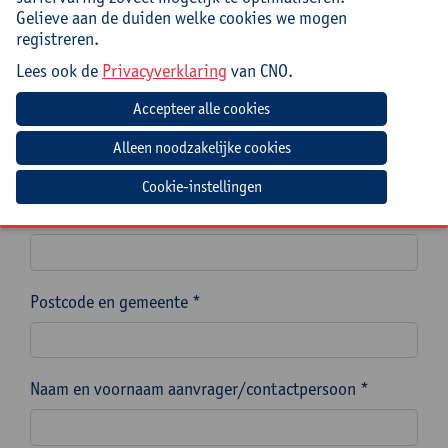
Gelieve aan de duiden welke cookies we mogen
Naam van de school, scholengemeenschap of
registreren.
scholengroep *
Lees ook de
Privacyverklaring
van CNO.
Instellingsnummer (indien mogelijk)
Cookie-instellingen
Straat en nummer *
Postcode en gemeente *
Naam en voornaam aanvrager/contactpersoon *