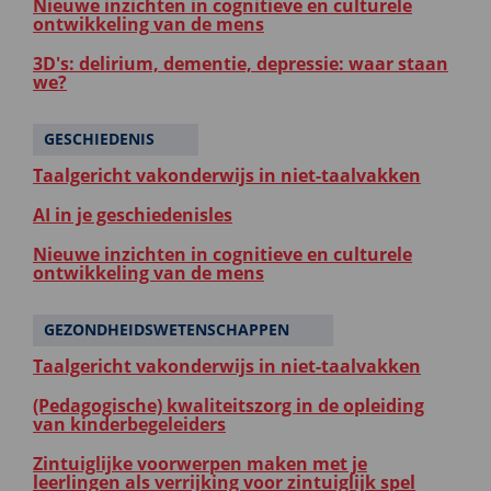
Nieuwe inzichten in cognitieve en culturele
ontwikkeling van de mens
3D's: delirium, dementie, depressie: waar staan
we?
GESCHIEDENIS
Taalgericht vakonderwijs in niet-taalvakken
AI in je geschiedenisles
Nieuwe inzichten in cognitieve en culturele
ontwikkeling van de mens
GEZONDHEIDSWETENSCHAPPEN
Taalgericht vakonderwijs in niet-taalvakken
(Pedagogische) kwaliteitszorg in de opleiding
van kinderbegeleiders
Zintuiglijke voorwerpen maken met je
leerlingen als verrijking voor zintuiglijk spel