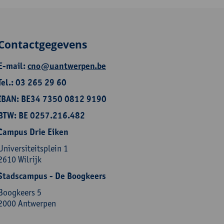
Contactgegevens
E-mail:
cno@uantwerpen.be
Tel.: 03 265 29 60
IBAN: BE34 7350 0812 9190
BTW: BE 0257.216.482
Campus Drie Eiken
Universiteitsplein 1
2610 Wilrijk
Stadscampus - De Boogkeers
Boogkeers 5
2000 Antwerpen