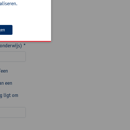
aliseren.
gen
 onderwijs) *
/een
an een
g ligt om