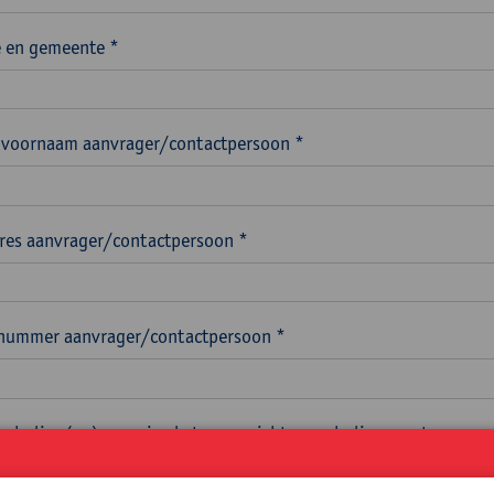
 en gemeente *
voornaam aanvrager/contactpersoon *
res aanvrager/contactpersoon *
nummer aanvrager/contactpersoon *
scholing(en) wens je als teamgerichte nascholing aan te vragen
 zoals vermeld in ons aanbod teamgerichte nascholingen. *