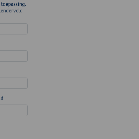
 toepassing.
alenderveld
ld