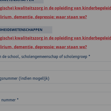
gische) kwaliteitszorg in de opleiding van kinderbegelei
elirium, dementie, depressie: waar staan we?
DHEIDSWETENSCHAPPEN
gische) kwaliteitszorg in de opleiding van kinderbegelei
elirium, dementie, depressie: waar staan we?
 de school, scholengemeenschap of scholengroep *
ngsnummer (indien mogelijk)
n nummer *