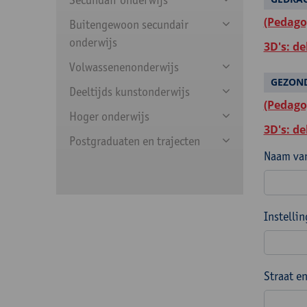
(Pedago
Buitengewoon secundair
onderwijs
3D's: d
Volwassenenonderwijs
GEZON
Deeltijds kunstonderwijs
(Pedago
Hoger onderwijs
3D's: d
Postgraduaten en trajecten
Naam van
Instelli
Straat e