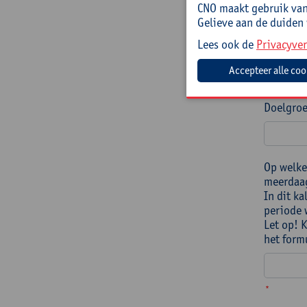
CNO maakt gebruik van 
Gelieve aan de duiden
Lees ook de
Privacyver
Doelgroe
Op welke
meerdaag
In dit k
periode 
Let op! 
het form
*