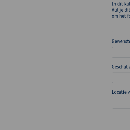
In dit k
Vul je di
om het f
Gewenste
Geschat 
Locatie 