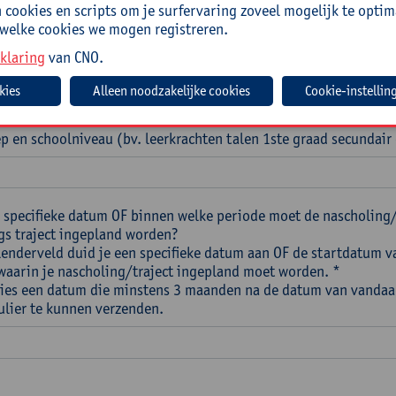
cookies en scripts om je surfervaring zoveel mogelijk te optim
 welke cookies we mogen registreren.
klaring
van CNO.
Cookie-instellin
p en schoolniveau (bv. leerkrachten talen 1ste graad secundair
 specifieke datum OF binnen welke periode moet de nascholing
s traject ingepland worden?
alenderveld duid je een specifieke datum aan OF de startdatum v
waarin je nascholing/traject ingepland moet worden. *
Kies een datum die minstens 3 maanden na de datum van vandaa
ulier te kunnen verzenden.