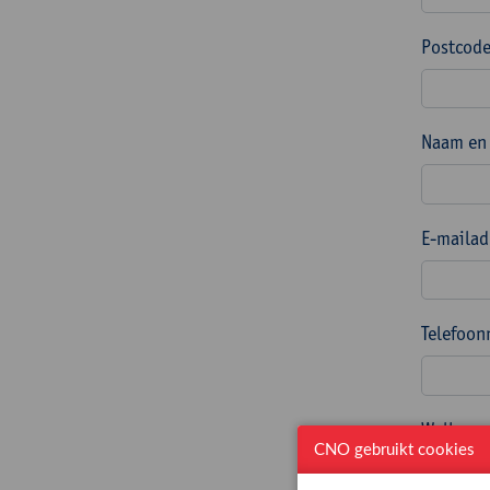
Postcode
Naam en 
E-mailad
Telefoon
Welke na
titel(s)
CNO gebruikt cookies