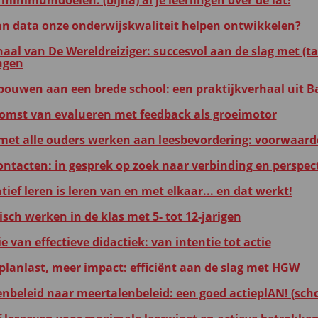
minimumdoelen: (bijna) al je leerlingen over de lat!
an data onze onderwijskwaliteit helpen ontwikkelen?
haal van De Wereldreiziger: succesvol aan de slag met (ta
ngen
ouwen aan een brede school: een praktijkverhaal uit B
omst van evalueren met feedback als groeimotor
et alle ouders werken aan leesbevordering: voorwaard
ntacten: in gesprek op zoek naar verbinding en perspect
ief leren is leren van en met elkaar... en dat werkt!
sch werken in de klas met 5- tot 12-jarigen
 van effectieve didactiek: van intentie tot actie
planlast, meer impact: efficiënt aan de slag met HGW
enbeleid naar meertalenbeleid: een goed actieplAN! (sch