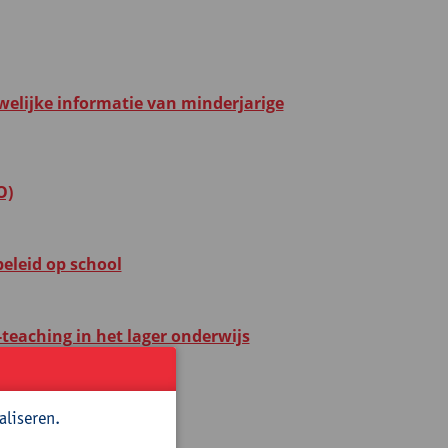
elijke informatie van minderjarige
O)
beleid op school
teaching in het lager onderwijs
en
aliseren.
rument van?