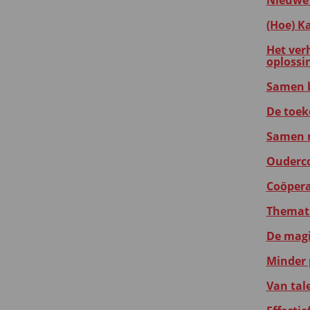
Nieuwe 
(Hoe) K
Het ver
oplossi
Samen b
De toek
Samen m
Ouderco
Coöperat
Themati
De magie
Minder 
Van tal