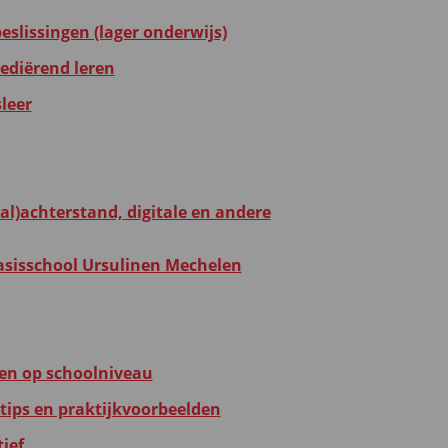
eslissingen (lager onderwijs)
mediërend leren
leer
al)achterstand, digitale en andere
asisschool Ursulinen Mechelen
en op schoolniveau
tips en praktijkvoorbeelden
ief