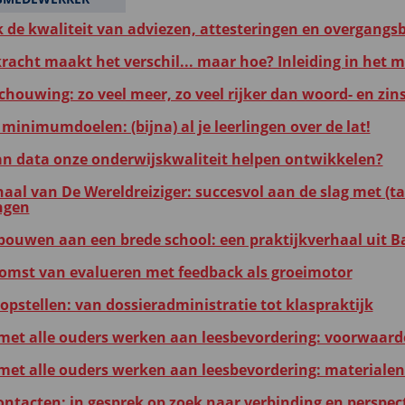
k de kwaliteit van adviezen, attesteringen en overgangsb
kracht maakt het verschil... maar hoe? Inleiding in het 
chouwing: zo veel meer, zo veel rijker dan woord- en zins
minimumdoelen: (bijna) al je leerlingen over de lat!
an data onze onderwijskwaliteit helpen ontwikkelen?
haal van De Wereldreiziger: succesvol aan de slag met (ta
ngen
ouwen aan een brede school: een praktijkverhaal uit B
omst van evalueren met feedback als groeimotor
opstellen: van dossieradministratie tot klaspraktijk
et alle ouders werken aan leesbevordering: voorwaard
et alle ouders werken aan leesbevordering: materialen
ntacten: in gesprek op zoek naar verbinding en perspect