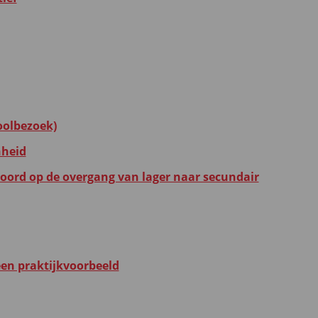
oolbezoek)
nheid
woord op de overgang van lager naar secundair
een praktijkvoorbeeld