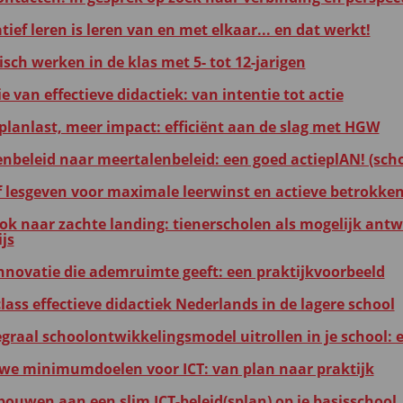
ief leren is leren van en met elkaar... en dat werkt!
sch werken in de klas met 5- tot 12-jarigen
 van effectieve didactiek: van intentie tot actie
planlast, meer impact: efficiënt aan de slag met HGW
enbeleid naar meertalenbeleid: een goed actieplAN! (sch
ef lesgeven voor maximale leerwinst en actieve betrokke
ok naar zachte landing: tienerscholen als mogelijk ant
js
nnovatie die ademruimte geeft: een praktijkvoorbeeld
lass effectieve didactiek Nederlands in de lagere school
egraal schoolontwikkelingsmodel uitrollen in je school: 
we minimumdoelen voor ICT: van plan naar praktijk
ouwen aan een slim ICT-beleid(splan) op je basisschool