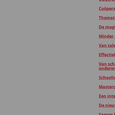
Coöperat
Themati
De magie
Minder 
Van tal
Effecti
Van sch
onderwi
Schooli
Masterc
Een int
De nieu
Samen b