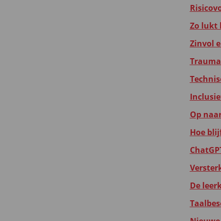
Risicov
Zo lukt
Zinvol 
Traumas
Technis
Inclusi
Op naar
Hoe blij
ChatGPT:
Verster
De leer
Taalbes