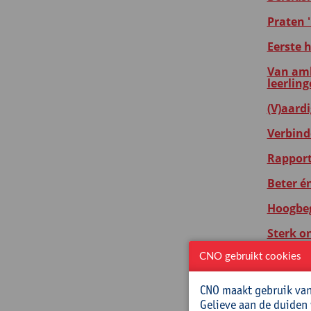
Praten '
Eerste 
Van amb
leerlin
(V)aard
Verbind
Rapport
Beter é
Hoogbeg
Sterk o
Vanuit 
CNO gebruikt cookies
Huiswer
CNO maakt gebruik van 
Gelieve aan de duiden
Aanvang