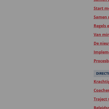
Start m
Samen m
Regels 
Van min
De nieu
Impleme
Procesb
DIRECT
Krachti
Coachen
Traject
Beleids