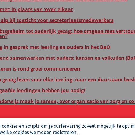
met’ in plaats van ‘over’ elkaar
hulp bij toezicht voor secretariaatsmedewerkers
tsgeheim tot ouderlijk gezag: hoe omgaan met vertrouw
gen?
ig in gesprek met leerling en ouders in het BaO
end samenwerken met ouders: kansen en valkuilen (Ba
eren is rond groei communiceren
n graag lezen voor elke leerling: naar een duurzaam lees
aafde leerlingen hebben jou nodig!
nderwijs maak je samen, over organisatie van zorg en co-
kracht samenwerken met ouders in het basisonderwijs
k als motiverende bijdrage in het leerproces van kinder
cookies en scripts om je surfervaring zoveel mogelijk te optim
 welke cookies we mogen registreren.
sbegeleiding: hoe maak je hier een volwaardig HR-inst