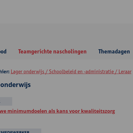
bod
Teamgerichte nascholingen
Themadagen
hier:
Lager onderwijs / Schoolbeleid en -administratie / Leraar
 onderwijs
R
we minimumdoelen als kans voor kwaliteitszorg
DSMEDEWERKER