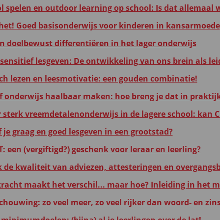
ol spelen en outdoor learning op school: Is dat allemaal
 het! Goed basisonderwijs voor kinderen in kansarmoede
en doelbewust differentiëren in het lager onderwijs
ensitief lesgeven: De ontwikkeling van ons brein als le
ch lezen en leesmotivatie: een gouden combinatie!
ef onderwijs haalbaar maken: hoe breng je dat in praktij
 sterk vreemdetalenonderwijs in de lagere school: kan CL
f je graag en goed lesgeven in een grootstad?
 een (vergiftigd?) geschenk voor leraar en leerling?
k de kwaliteit van adviezen, attesteringen en overgangsb
kracht maakt het verschil... maar hoe? Inleiding in het 
chouwing: zo veel meer, zo veel rijker dan woord- en zins