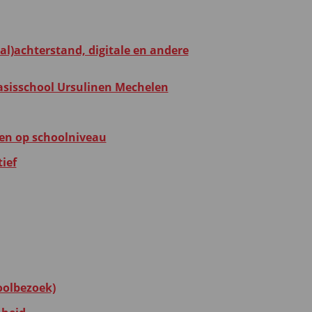
al)achterstand, digitale en andere
asisschool Ursulinen Mechelen
en op schoolniveau
ief
oolbezoek)