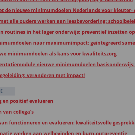
et de nieuwe minimumdoelen Nederlands voor kleuter- e
et alle ouders werken aan leesbevordering: schoolbelei
en routines in het lager onderwijs: preventief inzetten 
imumdoelen naar maximumimpact: geïntegreerd samen 
we minimumdoelen als kans voor kwaliteitszorg
ntatiemodule nieuwe minimumdoelen basisonderwijs: c
egeleiding: veranderen met impact!
IE
g en positief evalueren
 van collega's
 van functioneren en evalueren: kwaliteitsvolle gesprek
matig werken aan welbevinden en burn-outpreventie