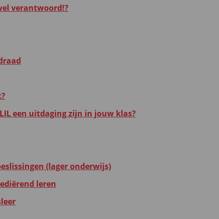
 wel verantwoord!?
idraad
k?
IL een uitdaging zijn in jouw klas?
eslissingen (lager onderwijs)
mediërend leren
leer