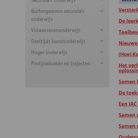
Verster
Buitengewoon secundair
onderwijs
De leer
Volwassenenonderwijs
Taalbes
Deeltijds kunstonderwijs
Nieuwe 
Hoger onderwijs
(Hoe) K
Postgraduaten en trajecten
Het ver
oplossi
Samen b
De toek
Een IAC 
Samen m
Samen m
Ouderco