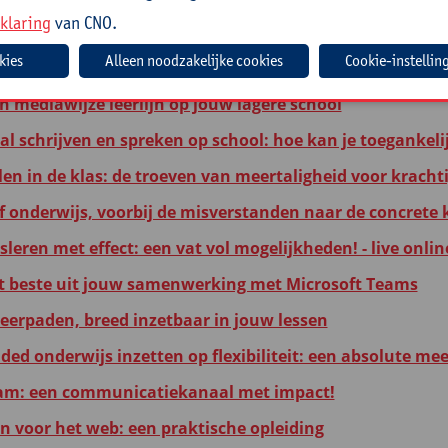
klaring
van CNO.
ief onderwijs: school met een visie op innoverend onder
Cookie-instellin
teit op school: diversiteitsdenken vanuit een orthopedag
n mediawijze leerlijn op jouw lagere school
aal schrijven en spreken op school: hoe kan je toeganke
len in de klas: de troeven van meertaligheid voor kracht
ef onderwijs, voorbij de misverstanden naar de concrete 
leren met effect: een vat vol mogelijkheden! - live onli
t beste uit jouw samenwerking met Microsoft Teams
leerpaden, breed inzetbaar in jouw lessen
ded onderwijs inzetten op flexibiliteit: een absolute me
am: een communicatiekanaal met impact!
en voor het web: een praktische opleiding